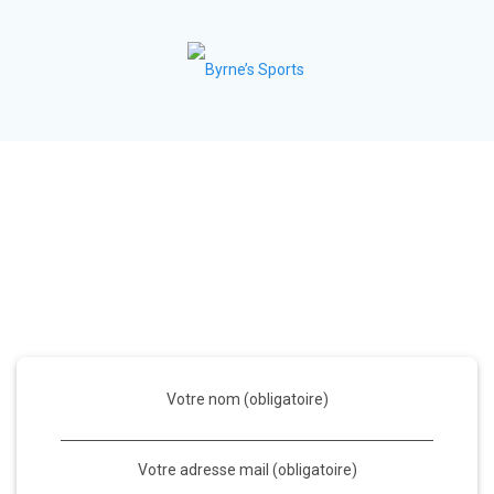
Byrne’s Sports
Contactez-nous
Vous voulez pratiquer le football gaélique ? Vous souhaitez
avoir des informations pour des initiations ?
N’hésitez pas à envoyer un message à la ruche !
Votre nom (obligatoire)
Votre adresse mail (obligatoire)