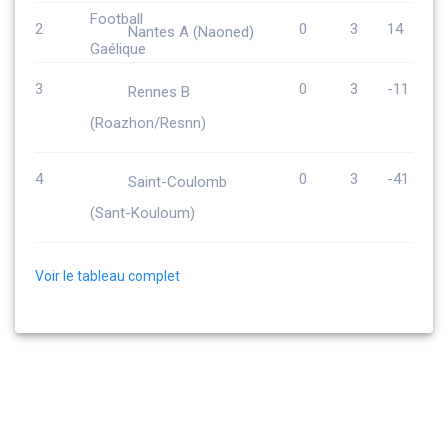
2
0
3
14
Nantes A (Naoned)
3
0
3
-11
Rennes B
(Roazhon/Resnn)
4
0
3
-41
Saint-Coulomb
(Sant-Kouloum)
Voir le tableau complet