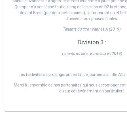
points d’avance sur Angers. Ils auront leur carte à jouer pour se q
Quimper n’a rien lâché tout au long de la saison de D2 bretonne,
devant Brest (par deux petits points), ils fourniront un effo
d’accéder aux phases finales.
Tenants du titre : Vannes A (2019)
Division 3 :
Tenants du titre : Bordeaux B (2019)
Les festivités se prolongeront en fin de journée au Little Atl
Merci à l’ensemble de nos partenaires qui nous accompagnent t
ou sur cet événement en particulier !
Navigation