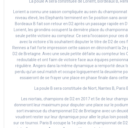
La poule A sera constituée de Lorient, Bordeaux B, Re
Lorient a connu une saison compliquée au sein du championnat
niveau élevé, les Elephants terminent en 5e position sans avoir 
Bordeaux B fait son retour en D2 après un passage rapide en
Lorient, les girondins occupent la dernière place du championna
seule petite victoire au compteur. Ce sera l’occasion pour ces
avec la victoire s’ils souhaitent disputer le titre de D2 de ces f
Rennes a fait forte impression cette saison en décrochant la 2
D2 de Bretagne. Avec une seule petite défaite au compteur les 
redoutable et ont faim de victoire face aux équipes pensionna
régulière. Angers dans la même dynamique a remporté deux tou
perdu qu’un seul match et occupe logiquement la deuxième posi
essaieront de se frayer une place en phase finale dans cette
La poule B sera constituée de Niort, Nantes B, Paris 
Les niortais, champions de D2 en 2017 et 5e de leur champi
donneront leur maximum pour disputer une place sur le podium.
sort invaincue du championnat D2 de Bretagne avec un deuxièm
voudront rester sur leur dynamique pour aller le plus loin possib
sur ce tournoi. Paris B occupe la 1e place du championnat de D2