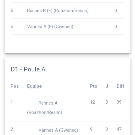
5
Rennes B (F) (Roazhon/Resnn)
0
6
Vannes A (F) (Gwened)
0
D1 - Poule A
Pos
Équipe
Pts
J
Diff
1
12
3
39
Rennes A
(Roazhon/Resnn)
2
9
3
47
Vannes A (Gwened)