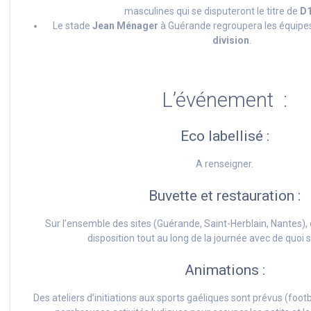
masculines qui se disputeront le titre de
D1
Le stade
Jean Ménager
à Guérande regroupera les équipe
division
.
L’événement :
Eco labellisé :
A renseigner.
Buvette et restauration :
Sur l’ensemble des sites (Guérande, Saint-Herblain, Nantes),
disposition tout au long de la journée avec de quoi 
Animations :
Des ateliers d’initiations aux sports gaéliques sont prévus (footba