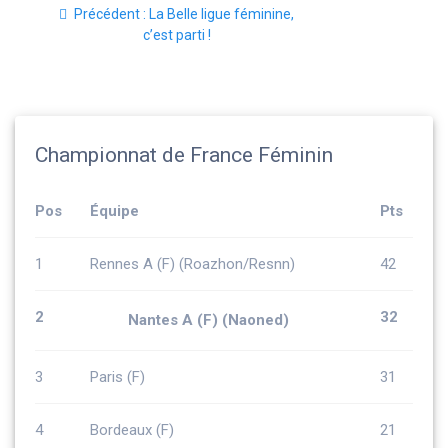
Article
Précédent :
La Belle ligue féminine,
de
précédent
c’est parti !
:
l’article
Championnat de France Féminin
Pos
Équipe
Pts
1
Rennes A (F) (Roazhon/Resnn)
42
2
32
Nantes A (F) (Naoned)
3
Paris (F)
31
4
Bordeaux (F)
21