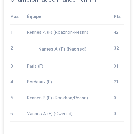
Pos
Équipe
Pts
1
Rennes A (F) (Roazhon/Resnn)
42
2
32
Nantes A (F) (Naoned)
3
Paris (F)
31
4
Bordeaux (F)
21
5
Rennes B (F) (Roazhon/Resnn)
0
6
Vannes A (F) (Gwened)
0