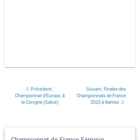
Navigation
Article
Article
Précédent :
Suivant :
Finales des
de
précédent
suivant
Championnat d’Europe, à
Championnats de France
:
:
la Corogne (Galice)
2023 à Nantes
l’article
Championnat de France Féminin