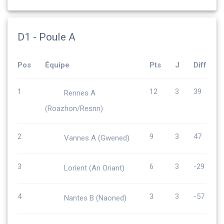
D1 - Poule A
Pos
Équipe
Pts
J
Diff
1
12
3
39
Rennes A
(Roazhon/Resnn)
2
9
3
47
Vannes A (Gwened)
3
6
3
-29
Lorient (An Oriant)
4
3
3
-57
Nantes B (Naoned)