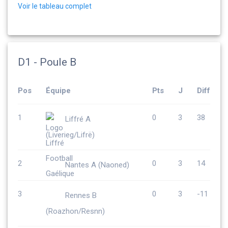
Voir le tableau complet
D1 - Poule B
Pos
Équipe
Pts
J
Diff
1
0
3
38
Liffré A
(Liverieg/Lifrë)
2
0
3
14
Nantes A (Naoned)
3
0
3
-11
Rennes B
(Roazhon/Resnn)