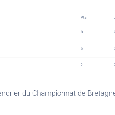
Pts
8
5
2
endrier du Championnat de Bretagn