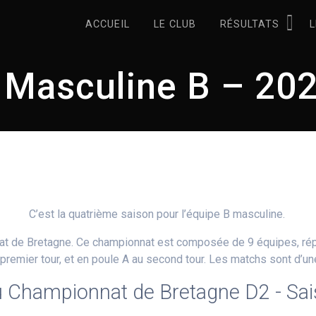
ACCUEIL
LE CLUB
RÉSULTATS
L
 Masculine B – 20
C’est la quatrième saison pour l’équipe B masculine.
at de Bretagne. Ce championnat est composée de 9 équipes, ré
 premier tour, et en poule A au second tour. Les matchs sont d’u
 Championnat de Bretagne D2 - Sa