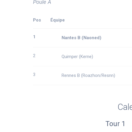
Poule A
Pos
Équipe
1
Nantes B (Naoned)
2
Quimper (Kerne)
3
Rennes B (Roazhon/Resnn)
Cal
Tour 1