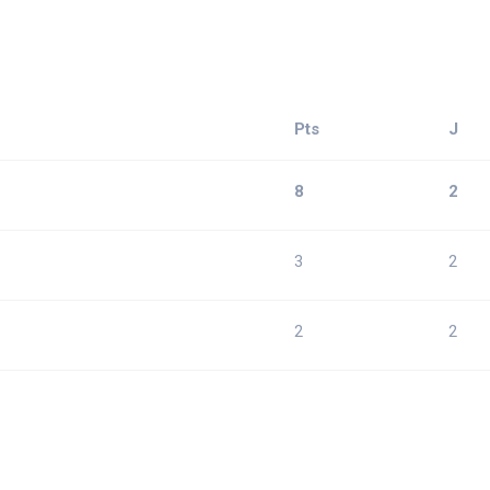
Pts
J
8
2
3
2
2
2