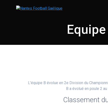
Equipe
L’équipe B évolue en 2e Division du Championn
B a évolué en poule 2 au
Classement du