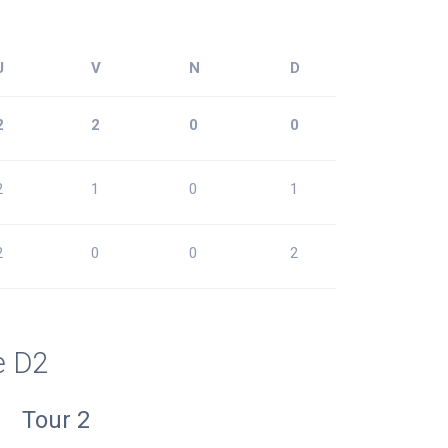
J
V
N
D
2
2
0
0
2
1
0
1
2
0
0
2
e D2
Tour 2