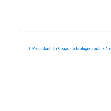
Navigation
Article
Précédent :
La Coupe de Bretagne reste à Na
de
précédent
:
l’article