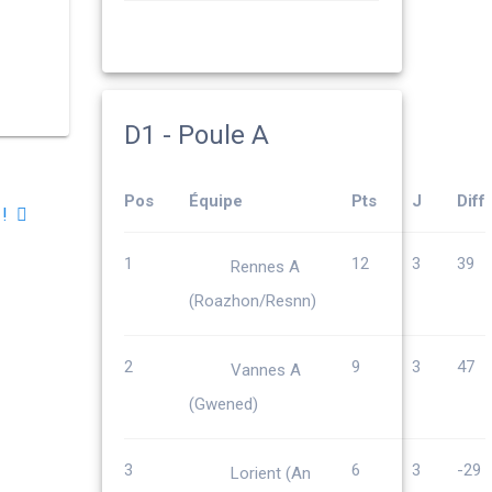
D1 - Poule A
Pos
Équipe
Pts
J
Diff
 !
1
12
3
39
Rennes A
(Roazhon/Resnn)
2
9
3
47
Vannes A
(Gwened)
3
6
3
-29
Lorient (An