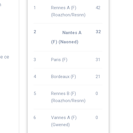
n
1
Rennes A (F)
42
(Roazhon/Resnn)
2
32
Nantes A
(F) (Naoned)
de ce
3
Paris (F)
31
4
Bordeaux (F)
21
5
Rennes B (F)
0
(Roazhon/Resnn)
6
Vannes A (F)
0
(Gwened)