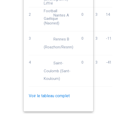
2
0
3
14
Nantes A
(Naoned)
3
0
3
-11
Rennes B
(Roazhon/Resnn)
4
0
3
-41
Saint-
Coulomb (Sant-
Kouloum)
Voir le tableau complet