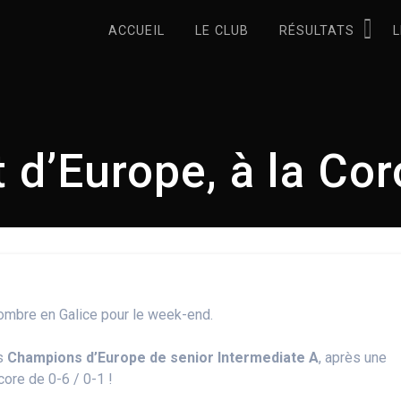
ACCUEIL
LE CLUB
RÉSULTATS
L
d’Europe, à la Cor
ombre en Galice pour le week-end.
és
Champions d’Europe de senior Intermediate A
, après une
score de 0-6 / 0-1 !