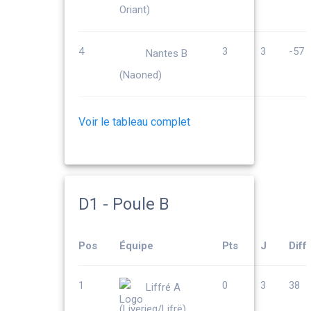
Oriant)
4
3
3
-57
Nantes B
(Naoned)
Voir le tableau complet
D1 - Poule B
Pos
Équipe
Pts
J
Diff
1
0
3
38
Liffré A
(Liverieg/Lifrë)