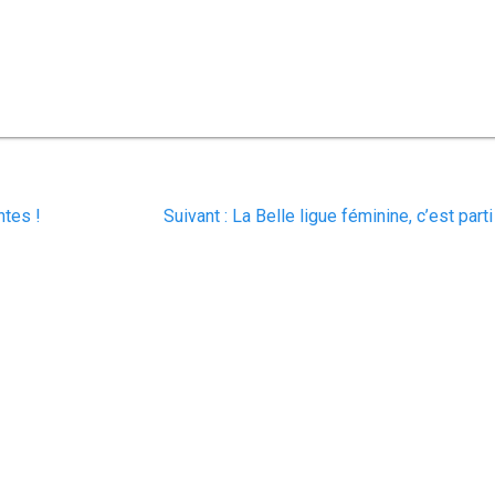
Article
ntes !
Suivant :
La Belle ligue féminine, c’est parti
suivant
: