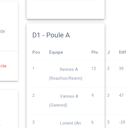
 de
D1 - Poule A
Pos
Équipe
Pts
J
Diff
uite
1
12
3
39
Rennes A
(Roazhon/Resnn)
2
9
3
47
Vannes A
(Gwened)
3
6
3
-29
Lorient (An
r