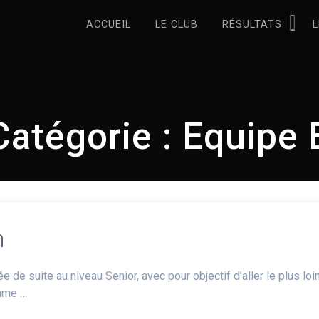
ACCUEIL
LE CLUB
RÉSULTATS
L
Catégorie :
Equipe 
n
 de suite au niveau Senior, avec pour objectif d’aller le plus loi
omme …