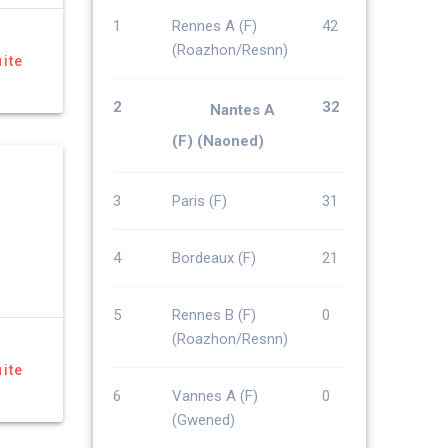
1
Rennes A (F)
42
(Roazhon/Resnn)
uite
2
32
Nantes A
(F) (Naoned)
3
Paris (F)
31
4
Bordeaux (F)
21
5
Rennes B (F)
0
(Roazhon/Resnn)
uite
6
Vannes A (F)
0
(Gwened)