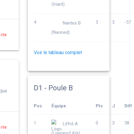
Oriant)
4
3
3
-57
Nantes B
(Naoned)
uite
Voir le tableau complet
D1 - Poule B
que.
Pos
Équipe
Pts
J
Diff
1
0
3
38
Liffré A
uite
(Liverieg/Lifrë)