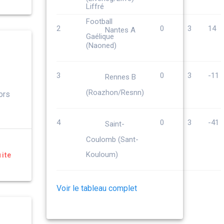
2
0
3
14
Nantes A
(Naoned)
3
0
3
-11
Rennes B
(Roazhon/Resnn)
ors
4
0
3
-41
Saint-
Coulomb (Sant-
Kouloum)
uite
Voir le tableau complet