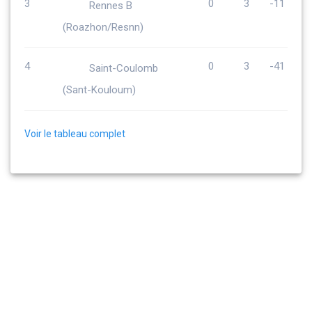
3
0
3
-11
Rennes B
(Roazhon/Resnn)
4
0
3
-41
Saint-Coulomb
(Sant-Kouloum)
Voir le tableau complet