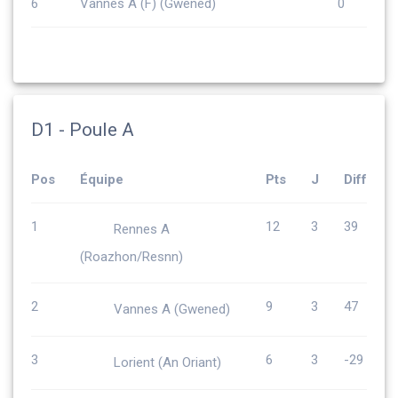
6
Vannes A (F) (Gwened)
0
D1 - Poule A
Pos
Équipe
Pts
J
Diff
1
12
3
39
Rennes A
(Roazhon/Resnn)
2
9
3
47
Vannes A (Gwened)
3
6
3
-29
Lorient (An Oriant)