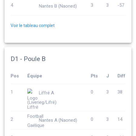
4
3
3
-57
Nantes B (Naoned)
Voir le tableau complet
D1 - Poule B
Pos
Équipe
Pts
J
Diff
1
0
3
38
Liffré A
(Liverieg/Lifrë)
2
0
3
14
Nantes A (Naoned)