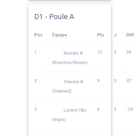
D1 - Poule A
Pos
Équipe
Pts
J
Diff
1
12
3
39
Rennes A
(Roazhon/Resnn)
2
9
3
47
Vannes A
(Gwened)
3
6
3
-29
Lorient (An
Oriant)