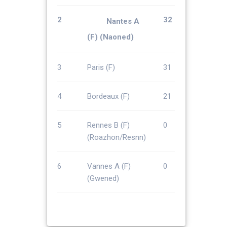
2
32
Nantes A
(F) (Naoned)
3
Paris (F)
31
4
Bordeaux (F)
21
5
Rennes B (F)
0
(Roazhon/Resnn)
6
Vannes A (F)
0
(Gwened)