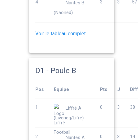
4
3
3
-57
Nantes B
(Naoned)
Voir le tableau complet
D1 - Poule B
Pos
Équipe
Pts
J
Diff
1
0
3
38
Liffré A
(Liverieg/Lifrë)
2
0
3
14
Nantes A