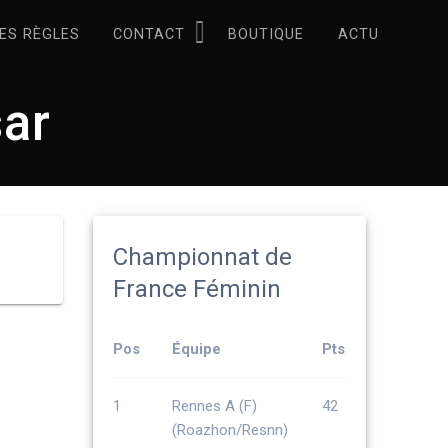
ES RÈGLES
CONTACT
BOUTIQUE
ACTU
sar
Championnat de
France Féminin
Pos
Équipe
Pts
1
Rennes A (F)
42
(Roazhon/Resnn)