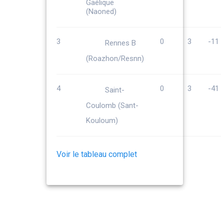
(Naoned)
3
0
3
-11
Rennes B
(Roazhon/Resnn)
4
0
3
-41
Saint-
Coulomb (Sant-
Kouloum)
Voir le tableau complet