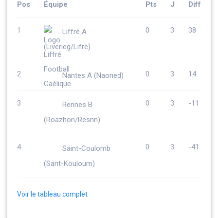
Pos
Équipe
Pts
J
Diff
1
0
3
38
Liffré A
(Liverieg/Lifrë)
2
0
3
14
Nantes A (Naoned)
3
0
3
-11
Rennes B
(Roazhon/Resnn)
4
0
3
-41
Saint-Coulomb
(Sant-Kouloum)
Voir le tableau complet