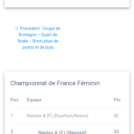
Navigation
Article
Précédent :
Coupe de
de
précédent
Bretagne – Quart de
:
finale – Brest pluie de
l’article
points et de buts
Championnat de France Féminin
Pos
Équipe
Pts
1
Rennes A (F) (Roazhon/Resnn)
42
2
32
Nantes A (F) (Naoned)