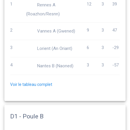
1
12
3
39
Rennes A
(Roazhon/Resnn)
2
9
3
47
Vannes A (Gwened)
3
6
3
-29
Lorient (An Oriant)
4
3
3
-57
Nantes B (Naoned)
Voir le tableau complet
D1 - Poule B