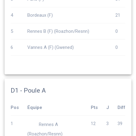
4
Bordeaux (F)
21
5
Rennes B (F) (Roazhon/Resnn)
0
6
Vannes A (F) (Gwened)
0
D1 - Poule A
Pos
Équipe
Pts
J
Diff
1
12
3
39
Rennes A
(Roazhon/Resnn)