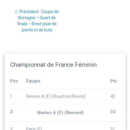
Navigation
Article
Précédent :
Coupe de
de
précédent
Bretagne – Quart de
:
finale – Brest pluie de
l’article
points et de buts
Championnat de France Féminin
Pos
Équipe
Pts
1
Rennes A (F) (Roazhon/Resnn)
42
2
32
Nantes A (F) (Naoned)
3
Paris (F)
31