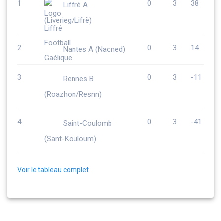
1
0
3
38
Liffré A
(Liverieg/Lifrë)
2
0
3
14
Nantes A (Naoned)
3
0
3
-11
Rennes B
(Roazhon/Resnn)
4
0
3
-41
Saint-Coulomb
(Sant-Kouloum)
Voir le tableau complet