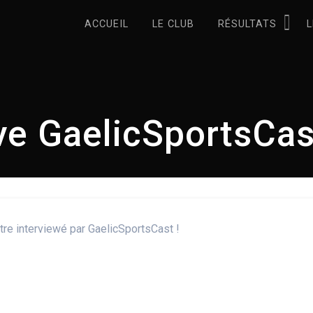
ACCUEIL
LE CLUB
RÉSULTATS
L
ve GaelicSportsCast
être interviewé par GaelicSportsCast !