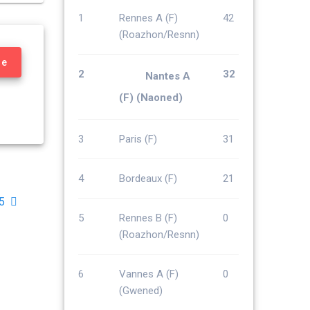
1
Rennes A (F)
42
(Roazhon/Resnn)
re
2
32
Nantes A
(F) (Naoned)
3
Paris (F)
31
4
Bordeaux (F)
21
 5
5
Rennes B (F)
0
(Roazhon/Resnn)
6
Vannes A (F)
0
(Gwened)