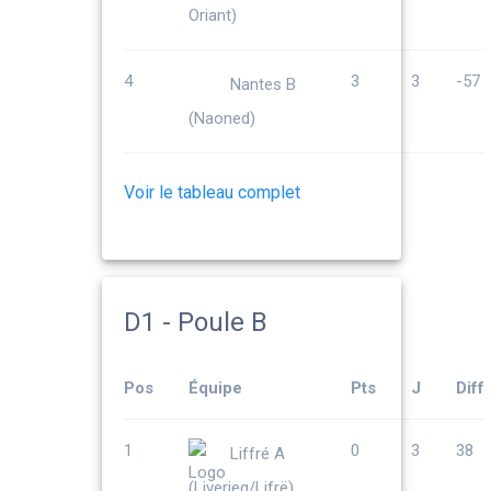
Oriant)
4
3
3
-57
Nantes B
(Naoned)
Voir le tableau complet
D1 - Poule B
Pos
Équipe
Pts
J
Diff
1
0
3
38
Liffré A
(Liverieg/Lifrë)