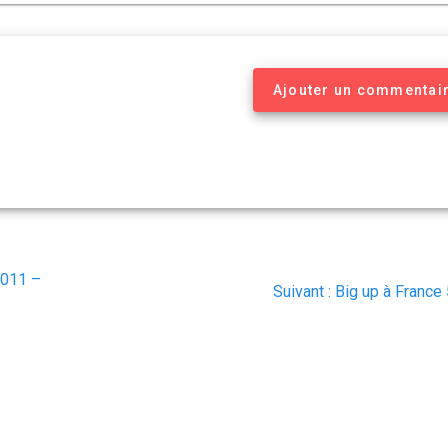
Ajouter un commentai
2011 –
Article
Suivant :
Big up à France
suivant
: