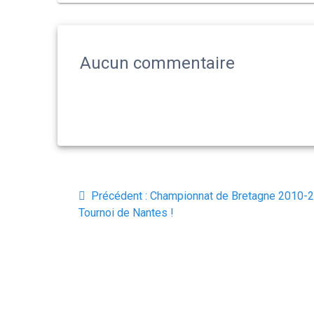
Aucun commentaire
Navigation
Article
Précédent :
Championnat de Bretagne 2010-
de
précédent
Tournoi de Nantes !
:
l’article