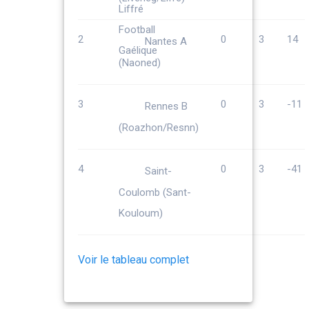
2
0
3
14
Nantes A
(Naoned)
3
0
3
-11
Rennes B
(Roazhon/Resnn)
4
0
3
-41
Saint-
Coulomb (Sant-
Kouloum)
Voir le tableau complet