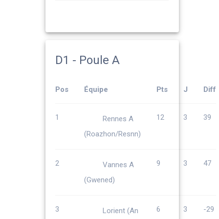
D1 - Poule A
Pos
Équipe
Pts
J
Diff
1
12
3
39
Rennes A
(Roazhon/Resnn)
2
9
3
47
Vannes A
(Gwened)
3
6
3
-29
Lorient (An