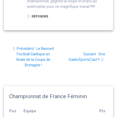
championnat, gagnez la coupe et bravo au
webmaster pour ce magnifique travail !!!!!!
RÉPONDRE
Navigation
Article
Précédent :
Le Naoned
de
précédent
Article
Football Gaélique en
Suivant :
Vive
:
suivant
finale de la Coupe de
GaelicSportsCast !!
l’article
:
Bretagne !
Championnat de France Féminin
Pos
Équipe
Pts