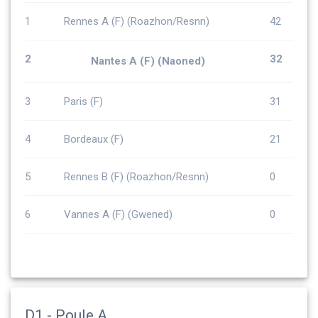
1
Rennes A (F) (Roazhon/Resnn)
42
2
32
Nantes A (F) (Naoned)
3
Paris (F)
31
4
Bordeaux (F)
21
5
Rennes B (F) (Roazhon/Resnn)
0
6
Vannes A (F) (Gwened)
0
D1 - Poule A