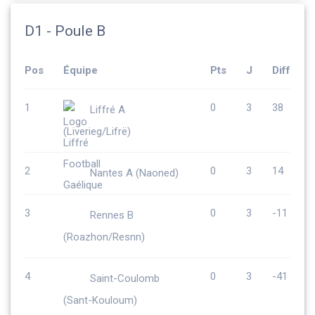
D1 - Poule B
Pos
Équipe
Pts
J
Diff
1
0
3
38
Liffré A
(Liverieg/Lifrë)
2
0
3
14
Nantes A (Naoned)
3
0
3
-11
Rennes B
(Roazhon/Resnn)
4
0
3
-41
Saint-Coulomb
(Sant-Kouloum)