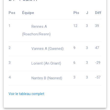
Pos
Équipe
Pts
J
Diff
1
12
3
39
Rennes A
(Roazhon/Resnn)
2
9
3
47
Vannes A (Gwened)
3
6
3
-29
Lorient (An Oriant)
4
3
3
-57
Nantes B (Naoned)
Voir le tableau complet