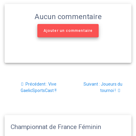
Aucun commentaire
Ajouter un commentaire
Navigation
Article
Article
Précédent :
Vive
Suivant :
Joueurs du
de
précédent
suivant
GaelicSportsCast !!
tournoi !
:
:
l’article
Championnat de France Féminin