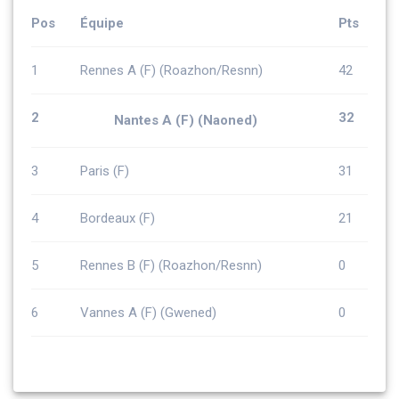
Pos
Équipe
Pts
1
Rennes A (F) (Roazhon/Resnn)
42
2
32
Nantes A (F) (Naoned)
3
Paris (F)
31
4
Bordeaux (F)
21
5
Rennes B (F) (Roazhon/Resnn)
0
6
Vannes A (F) (Gwened)
0