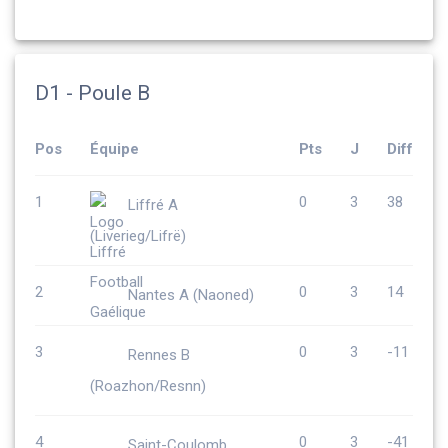
D1 - Poule B
Pos
Équipe
Pts
J
Diff
1
0
3
38
Liffré A
(Liverieg/Lifrë)
2
0
3
14
Nantes A (Naoned)
3
0
3
-11
Rennes B
(Roazhon/Resnn)
4
0
3
-41
Saint-Coulomb