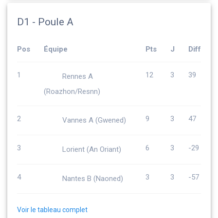
D1 - Poule A
Pos
Équipe
Pts
J
Diff
1
12
3
39
Rennes A
(Roazhon/Resnn)
2
9
3
47
Vannes A (Gwened)
3
6
3
-29
Lorient (An Oriant)
4
3
3
-57
Nantes B (Naoned)
Voir le tableau complet