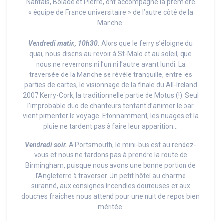
Nantais, Boladé et Pierre, ont accompagné la première
« équipe de France universitaire » de l’autre côté de la
Manche.
Vendredi matin, 10h30.
Alors que le ferry s’éloigne du
quai, nous disons au revoir à St-Malo et au soleil, que
nous ne reverrons ni l’un ni l’autre avant lundi. La
traversée de la Manche se révèle tranquille, entre les
parties de cartes, le visionnage de la finale du All-Ireland
2007 Kerry-Cork, la traditionnelle partie de Motus (!). Seul
l’improbable duo de chanteurs tentant d’animer le bar
vient pimenter le voyage. Etonnamment, les nuages et la
pluie ne tardent pas à faire leur apparition…
Vendredi soir.
A Portsmouth, le mini-bus est au rendez-
vous et nous ne tardons pas à prendre la route de
Birmingham, puisque nous avons une bonne portion de
l’Angleterre à traverser. Un petit hôtel au charme
suranné, aux consignes incendies douteuses et aux
douches fraîches nous attend pour une nuit de repos bien
méritée.