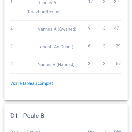
1
12
3
39
Rennes A
(Roazhon/Resnn)
2
9
3
47
Vannes A (Gwened)
3
6
3
-29
Lorient (An Oriant)
4
3
3
-57
Nantes B (Naoned)
Voir le tableau complet
D1 - Poule B