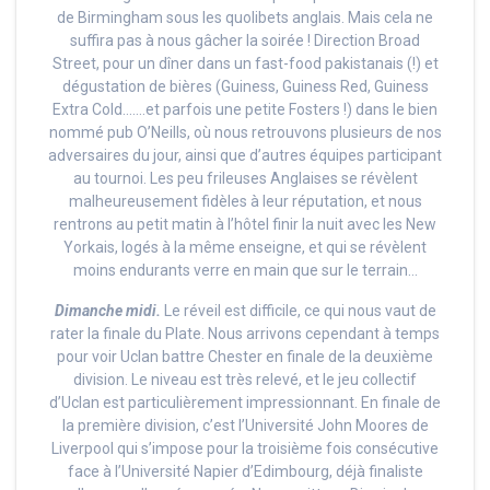
de Birmingham sous les quolibets anglais. Mais cela ne
suffira pas à nous gâcher la soirée ! Direction Broad
Street, pour un dîner dans un fast-food pakistanais (!) et
dégustation de bières (Guiness, Guiness Red, Guiness
Extra Cold…….et parfois une petite Fosters !) dans le bien
nommé pub O’Neills, où nous retrouvons plusieurs de nos
adversaires du jour, ainsi que d’autres équipes participant
au tournoi. Les peu frileuses Anglaises se révèlent
malheureusement fidèles à leur réputation, et nous
rentrons au petit matin à l’hôtel finir la nuit avec les New
Yorkais, logés à la même enseigne, et qui se révèlent
moins endurants verre en main que sur le terrain…
Dimanche midi.
Le réveil est difficile, ce qui nous vaut de
rater la finale du Plate. Nous arrivons cependant à temps
pour voir Uclan battre Chester en finale de la deuxième
division. Le niveau est très relevé, et le jeu collectif
d’Uclan est particulièrement impressionnant. En finale de
la première division, c’est l’Université John Moores de
Liverpool qui s’impose pour la troisième fois consécutive
face à l’Université Napier d’Edimbourg, déjà finaliste