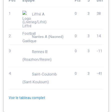
Pos
Équipe
Pts
J
Diff
1
0
3
38
Liffré A
(Liverieg/Lifrë)
2
0
3
14
Nantes A (Naoned)
3
0
3
-11
Rennes B
(Roazhon/Resnn)
4
0
3
-41
Saint-Coulomb
(Sant-Kouloum)
Voir le tableau complet