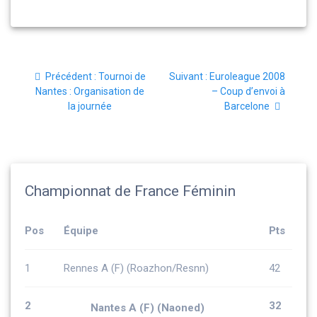
Navigation
Article
Article
Précédent :
Tournoi de
Suivant :
Euroleague 2008
de
précédent
suivant
Nantes : Organisation de
– Coup d’envoi à
:
:
la journée
Barcelone
l’article
Championnat de France Féminin
Pos
Équipe
Pts
1
Rennes A (F) (Roazhon/Resnn)
42
2
32
Nantes A (F) (Naoned)