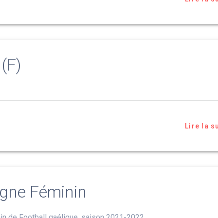
 (F)
Lire la s
gne Féminin
n de Football gaélique, saison 2021-2022