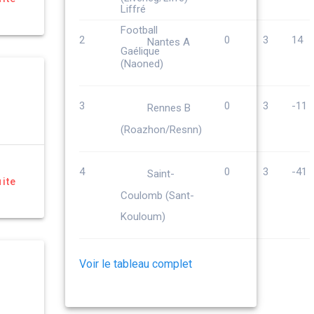
2
0
3
14
Nantes A
(Naoned)
3
0
3
-11
Rennes B
(Roazhon/Resnn)
4
0
3
-41
Saint-
uite
Coulomb (Sant-
Kouloum)
Voir le tableau complet