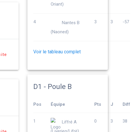
Oriant)
4
3
3
-57
Nantes B
(Naoned)
Voir le tableau complet
uite
D1 - Poule B
Pos
Équipe
Pts
J
Diff
1
0
3
38
Liffré A
(Liverieg/Lifrë)
uite