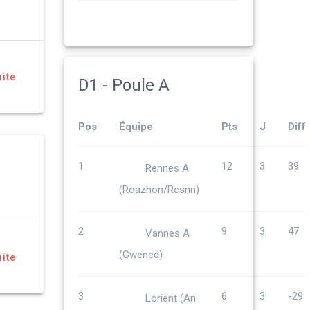
uite
D1 - Poule A
Pos
Équipe
Pts
J
Diff
1
12
3
39
Rennes A
(Roazhon/Resnn)
2
9
3
47
Vannes A
(Gwened)
uite
3
6
3
-29
Lorient (An