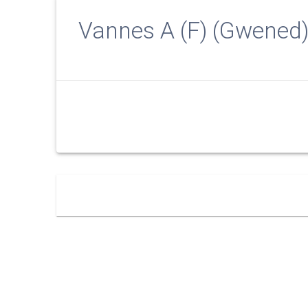
Vannes A (F) (Gwened
Navigation
des
articles