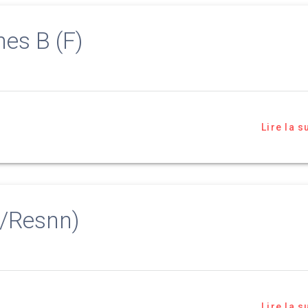
es B (F)
Lire la s
n/Resnn)
Lire la s