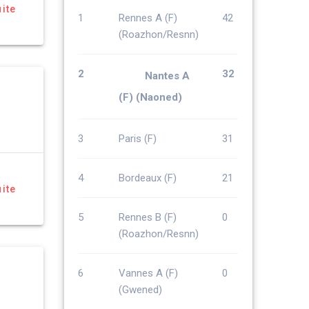
uite
1
Rennes A (F)
42
(Roazhon/Resnn)
2
32
Nantes A
(F) (Naoned)
3
Paris (F)
31
4
Bordeaux (F)
21
uite
5
Rennes B (F)
0
(Roazhon/Resnn)
6
Vannes A (F)
0
(Gwened)