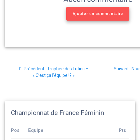
Ajouter un commentaire
Navigation
Article
Arti
Précédent :
Trophée des Lutins –
Suivant :
Nouv
de
précédent
suiv
« C’est ça l’équipe !? »
:
:
l’article
Championnat de France Féminin
Pos
Équipe
Pts