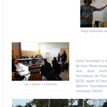
Régis expliquant sa
Cette formation a é
de choc Olivier Kowar
tous deux prof
formateurs de l’Eu
(ECB), ayant la facu
Les « élèves » à l’écoute
diplôme Foundatio
nouveaux ‘‘élèves’’.