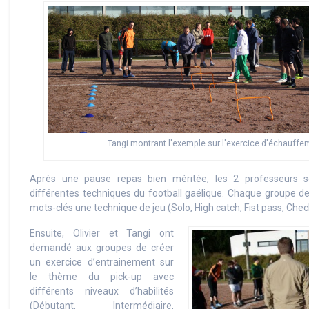
Tangi montrant l'exemple sur l'exercice d'échauffe
Après une pause repas bien méritée, les 2 professeurs s
différentes techniques du football gaélique. Chaque groupe de
mots-clés une technique de jeu (Solo, High catch, Fist pass, Chec
Ensuite, Olivier et Tangi ont
demandé aux groupes de créer
un exercice d’entrainement sur
le thème du pick-up avec
différents niveaux d’habilités
(Débutant, Intermédiaire,