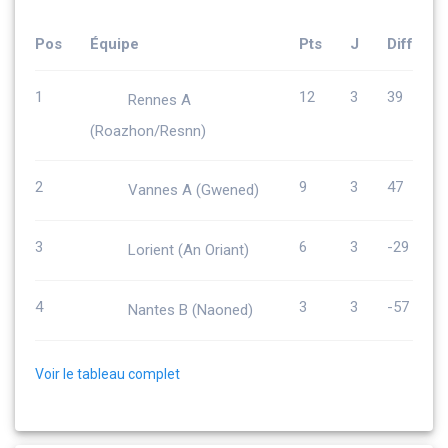
Pos
Équipe
Pts
J
Diff
1
12
3
39
Rennes A
(Roazhon/Resnn)
2
9
3
47
Vannes A (Gwened)
3
6
3
-29
Lorient (An Oriant)
4
3
3
-57
Nantes B (Naoned)
Voir le tableau complet