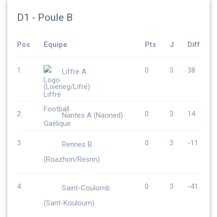
D1 - Poule B
Pos
Équipe
Pts
J
Diff
1
0
3
38
Liffré A
(Liverieg/Lifrë)
2
0
3
14
Nantes A (Naoned)
3
0
3
-11
Rennes B
(Roazhon/Resnn)
4
0
3
-41
Saint-Coulomb
(Sant-Kouloum)