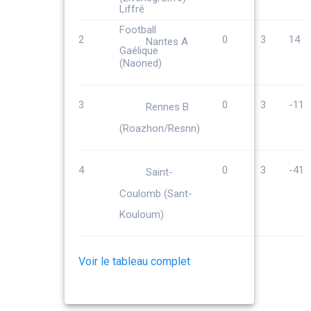
2
0
3
14
Nantes A
(Naoned)
3
0
3
-11
Rennes B
(Roazhon/Resnn)
4
0
3
-41
Saint-
Coulomb (Sant-
Kouloum)
Voir le tableau complet