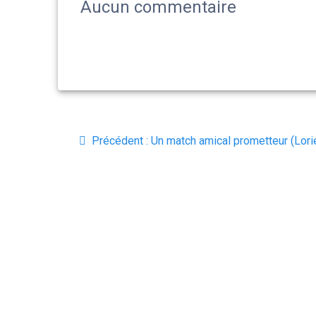
Aucun commentaire
Navigation
Article
Précédent :
Un match amical prometteur (Lori
de
précédent
:
l’article