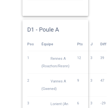
D1 - Poule A
Pos
Équipe
Pts
J
Diff
1
12
3
39
Rennes A
(Roazhon/Resnn)
2
9
3
47
Vannes A
(Gwened)
3
6
3
-29
Lorient (An