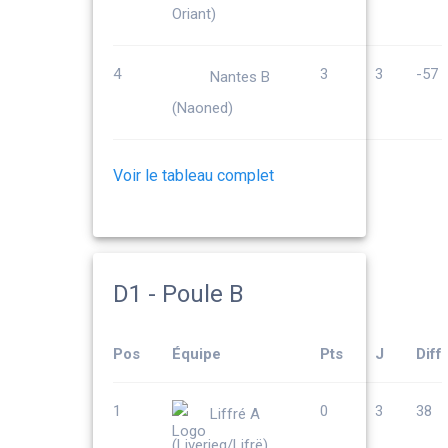
Oriant)
4
3
3
-57
Nantes B
(Naoned)
Voir le tableau complet
D1 - Poule B
Pos
Équipe
Pts
J
Diff
1
0
3
38
Liffré A
(Liverieg/Lifrë)