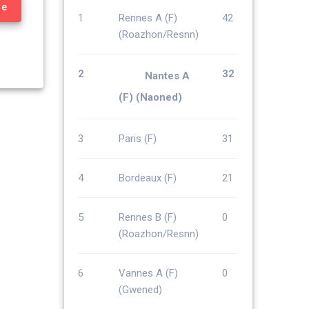
re
1
Rennes A (F)
42
(Roazhon/Resnn)
2
32
Nantes A
(F) (Naoned)
3
Paris (F)
31
4
Bordeaux (F)
21
5
Rennes B (F)
0
(Roazhon/Resnn)
6
Vannes A (F)
0
(Gwened)