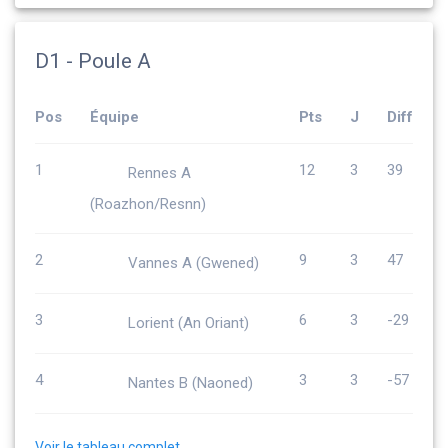
D1 - Poule A
Pos
Équipe
Pts
J
Diff
1
12
3
39
Rennes A
(Roazhon/Resnn)
2
9
3
47
Vannes A (Gwened)
3
6
3
-29
Lorient (An Oriant)
4
3
3
-57
Nantes B (Naoned)
Voir le tableau complet