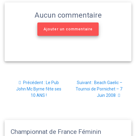
Aucun commentaire
Ajouter un commentaire
Navigation
Article
Article
Précédent :
Le Pub
Suivant :
Beach Gaelic –
de
précédent
suivant
John Mc Byrne fête ses
Tournoi de Pornichet – 7
:
:
10 ANS !
Juin 2008
l’article
Championnat de France Féminin