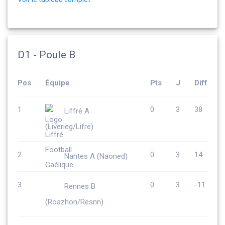
D1 - Poule B
Pos
Équipe
Pts
J
Diff
1
0
3
38
Liffré A
(Liverieg/Lifrë)
2
0
3
14
Nantes A (Naoned)
3
0
3
-11
Rennes B
(Roazhon/Resnn)