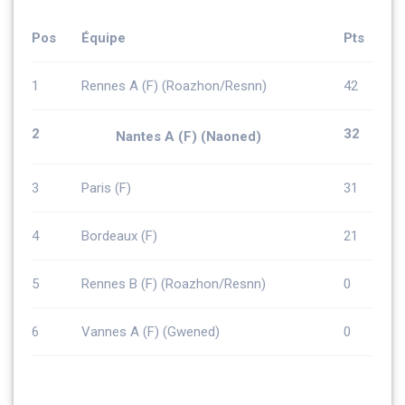
Pos
Équipe
Pts
1
Rennes A (F) (Roazhon/Resnn)
42
2
32
Nantes A (F) (Naoned)
3
Paris (F)
31
4
Bordeaux (F)
21
5
Rennes B (F) (Roazhon/Resnn)
0
6
Vannes A (F) (Gwened)
0