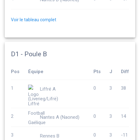
Voir le tableau complet
D1 - Poule B
Pos
Équipe
Pts
J
Diff
1
0
3
38
Liffré A
(Liverieg/Lifrë)
2
0
3
14
Nantes A (Naoned)
3
0
3
-11
Rennes B