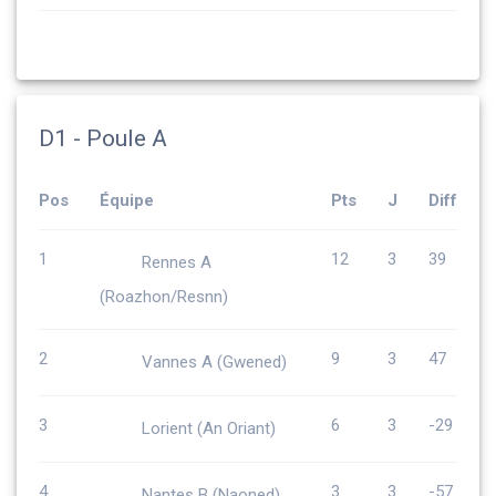
D1 - Poule A
Pos
Équipe
Pts
J
Diff
1
12
3
39
Rennes A
(Roazhon/Resnn)
2
9
3
47
Vannes A (Gwened)
3
6
3
-29
Lorient (An Oriant)
4
3
3
-57
Nantes B (Naoned)