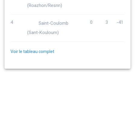
(Roazhon/Resnn)
4
0
3
-41
Saint-Coulomb
(Sant-Kouloum)
Voir le tableau complet