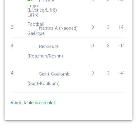
Liffré A
(Liverieg/Lifrë)
2
0
3
14
Nantes A (Naoned)
3
0
3
-11
Rennes B
(Roazhon/Resnn)
4
0
3
-41
Saint-Coulomb
(Sant-Kouloum)
Voir le tableau complet