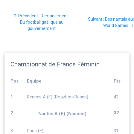
Navigation
Article
Précédent :
Remaniement :
de
Article
Suivant :
Des nantais au
précédent
Du football gaélique au
suivant
World Games
:
gouvernement
l’article
:
Championnat de France Féminin
Pos
Équipe
Pts
1
Rennes A (F) (Roazhon/Resnn)
42
2
32
Nantes A (F) (Naoned)
3
Paris (F)
31