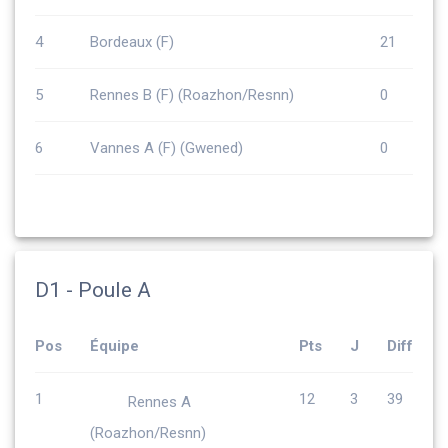
4
Bordeaux (F)
21
5
Rennes B (F) (Roazhon/Resnn)
0
6
Vannes A (F) (Gwened)
0
D1 - Poule A
Pos
Équipe
Pts
J
Diff
1
12
3
39
Rennes A
(Roazhon/Resnn)