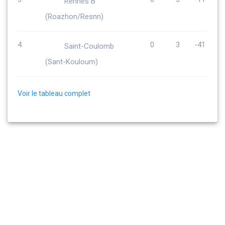
Rennes B
(Roazhon/Resnn)
4
0
3
-41
Saint-Coulomb
(Sant-Kouloum)
Voir le tableau complet