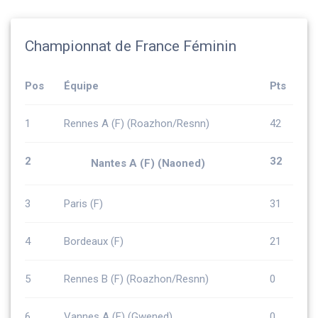
Championnat de France Féminin
Pos
Équipe
Pts
1
Rennes A (F) (Roazhon/Resnn)
42
2
32
Nantes A (F) (Naoned)
3
Paris (F)
31
4
Bordeaux (F)
21
5
Rennes B (F) (Roazhon/Resnn)
0
6
Vannes A (F) (Gwened)
0