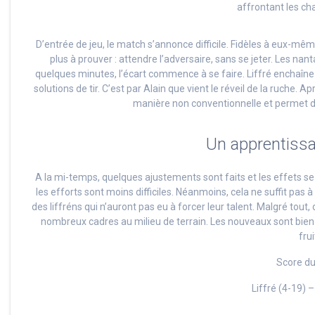
affrontant les ch
D’entrée de jeu, le match s’annonce difficile. Fidèles à eux-même
plus à prouver : attendre l’adversaire, sans se jeter. Les na
quelques minutes, l’écart commence à se faire. Liffré enchaîne 
solutions de tir. C’est par Alain que vient le réveil de la ruche.
manière non conventionnelle et permet d
Un apprentiss
A la mi-temps, quelques ajustements sont faits et les effets se
les efforts sont moins difficiles. Néanmoins, cela ne suffit pas 
des liffréns qui n’auront pas eu à forcer leur talent. Malgré to
nombreux cadres au milieu de terrain. Les nouveaux sont bien i
frui
Score d
Liffré (4-19) 