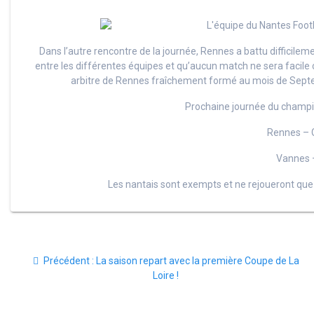
Dans l’autre rencontre de la journée, Rennes a battu difficile
entre les différentes équipes et qu’aucun match ne sera facile
arbitre de Rennes fraîchement formé au mois de Septembr
Prochaine journée du champ
Rennes – 
Vannes –
Les nantais sont exempts et ne rejoueront que
Navigation
Article
Précédent :
La saison repart avec la première Coupe de La
de
précédent
Loire !
:
l’article