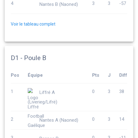
4
3
3
-57
Nantes B (Naoned)
Voir le tableau complet
D1 - Poule B
Pos
Équipe
Pts
J
Diff
1
0
3
38
Liffré A
(Liverieg/Lifrë)
2
0
3
14
Nantes A (Naoned)
3
0
3
-11