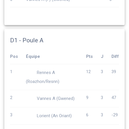
D1 - Poule A
Pos
Équipe
Pts
J
Diff
1
12
3
39
Rennes A
(Roazhon/Resnn)
2
9
3
47
Vannes A (Gwened)
3
6
3
-29
Lorient (An Oriant)