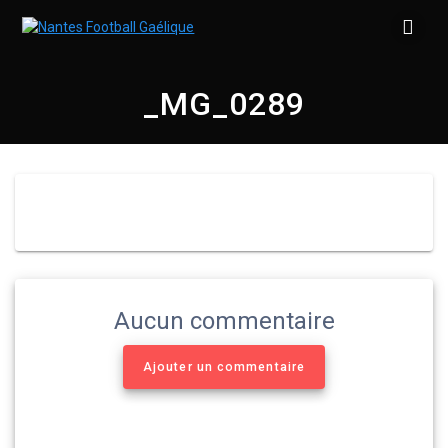
Skip
to
content
_MG_0289
Aucun commentaire
Ajouter un commentaire