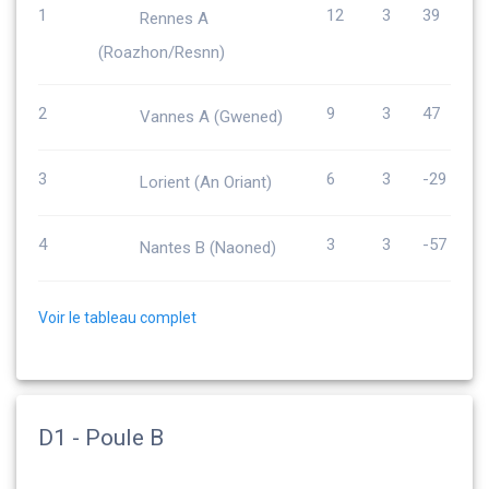
1
12
3
39
Rennes A
(Roazhon/Resnn)
2
9
3
47
Vannes A (Gwened)
3
6
3
-29
Lorient (An Oriant)
4
3
3
-57
Nantes B (Naoned)
Voir le tableau complet
D1 - Poule B