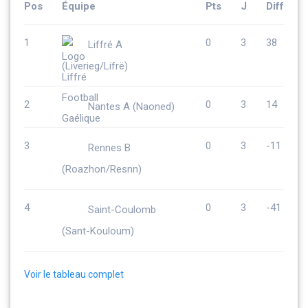
Pos
Équipe
Pts
J
Diff
1
0
3
38
Liffré A
(Liverieg/Lifrë)
2
0
3
14
Nantes A (Naoned)
3
0
3
-11
Rennes B
(Roazhon/Resnn)
4
0
3
-41
Saint-Coulomb
(Sant-Kouloum)
Voir le tableau complet