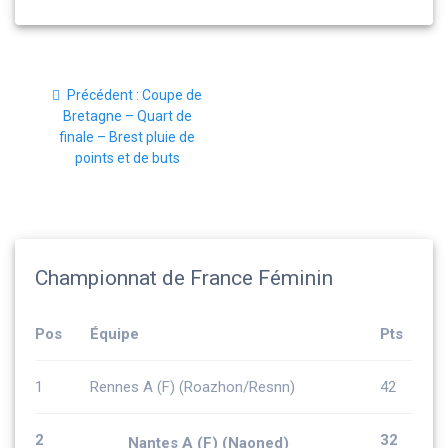
Navigation
Article
Précédent :
Coupe de
de
précédent
Bretagne – Quart de
:
finale – Brest pluie de
l’article
points et de buts
Championnat de France Féminin
Pos
Équipe
Pts
1
Rennes A (F) (Roazhon/Resnn)
42
2
32
Nantes A (F) (Naoned)