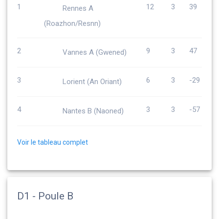
1
12
3
39
Rennes A
(Roazhon/Resnn)
2
9
3
47
Vannes A (Gwened)
3
6
3
-29
Lorient (An Oriant)
4
3
3
-57
Nantes B (Naoned)
Voir le tableau complet
D1 - Poule B