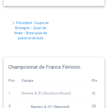
Navigation
Article
Précédent :
Coupe de
de
précédent
Bretagne – Quart de
:
finale – Brest pluie de
l’article
points et de buts
Championnat de France Féminin
Pos
Équipe
Pts
1
Rennes A (F) (Roazhon/Resnn)
42
2
32
Nantes A (F) (Naoned)