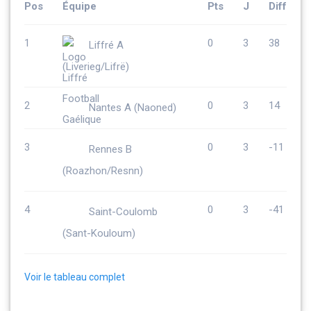
Pos
Équipe
Pts
J
Diff
1
0
3
38
Liffré A
(Liverieg/Lifrë)
2
0
3
14
Nantes A (Naoned)
3
0
3
-11
Rennes B
(Roazhon/Resnn)
4
0
3
-41
Saint-Coulomb
(Sant-Kouloum)
Voir le tableau complet