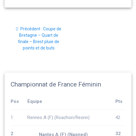
Navigation
Article
Précédent :
Coupe de
de
précédent
Bretagne – Quart de
:
finale – Brest pluie de
l’article
points et de buts
Championnat de France Féminin
Pos
Équipe
Pts
1
Rennes A (F) (Roazhon/Resnn)
42
2
32
Nantes A (F) (Naoned)