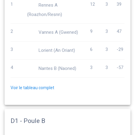
1
12
3
39
Rennes A
(Roazhon/Resnn)
2
9
3
47
Vannes A (Gwened)
3
6
3
-29
Lorient (An Oriant)
4
3
3
-57
Nantes B (Naoned)
Voir le tableau complet
D1 - Poule B