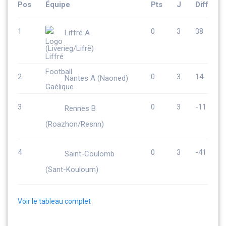
Pos
Équipe
Pts
J
Diff
1
0
3
38
Liffré A
(Liverieg/Lifrë)
2
0
3
14
Nantes A (Naoned)
3
0
3
-11
Rennes B
(Roazhon/Resnn)
4
0
3
-41
Saint-Coulomb
(Sant-Kouloum)
Voir le tableau complet