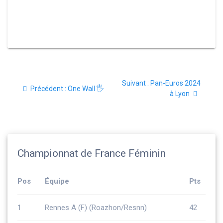
Navigation
Article
Suivant :
Pan-Euros 2024
de
Article
Précédent :
One Wall 🖐️
suivant
à Lyon
précédent
:
l’article
:
Championnat de France Féminin
Pos
Équipe
Pts
1
Rennes A (F) (Roazhon/Resnn)
42