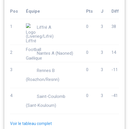
Pos
Équipe
Pts
J
Diff
1
0
3
38
Liffré A
(Liverieg/Lifrë)
2
0
3
14
Nantes A (Naoned)
3
0
3
-11
Rennes B
(Roazhon/Resnn)
4
0
3
-41
Saint-Coulomb
(Sant-Kouloum)
Voir le tableau complet