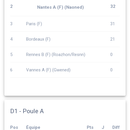
2
32
Nantes A (F) (Naoned)
3
Paris (F)
31
4
Bordeaux (F)
21
5
Rennes B (F) (Roazhon/Resnn)
0
6
Vannes A (F) (Gwened)
0
D1 - Poule A
Pos
Équipe
Pts
J
Diff