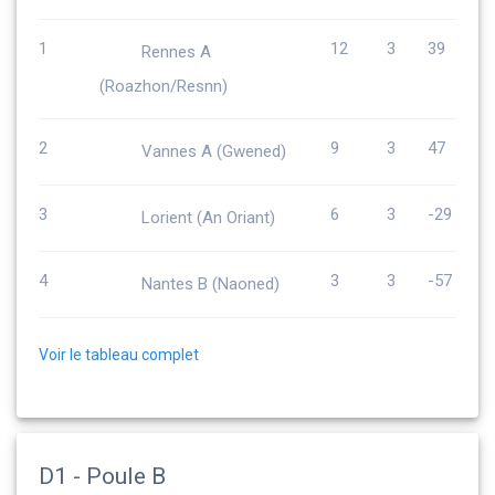
1
12
3
39
Rennes A
(Roazhon/Resnn)
2
9
3
47
Vannes A (Gwened)
3
6
3
-29
Lorient (An Oriant)
4
3
3
-57
Nantes B (Naoned)
Voir le tableau complet
D1 - Poule B