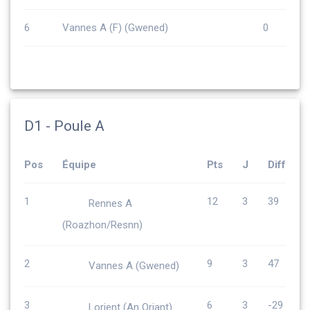
6
Vannes A (F) (Gwened)
0
D1 - Poule A
Pos
Équipe
Pts
J
Diff
1
12
3
39
Rennes A
(Roazhon/Resnn)
2
9
3
47
Vannes A (Gwened)
3
6
3
-29
Lorient (An Oriant)