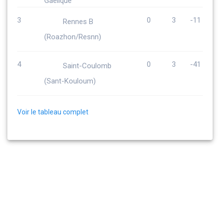
3
0
3
-11
Rennes B
(Roazhon/Resnn)
4
0
3
-41
Saint-Coulomb
(Sant-Kouloum)
Voir le tableau complet