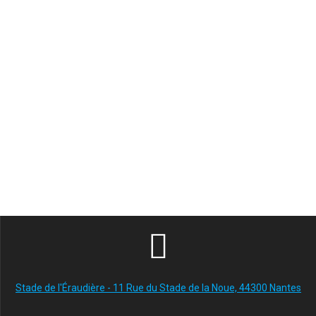
Stade de l'Éraudière - 11 Rue du Stade de la Noue, 44300 Nantes