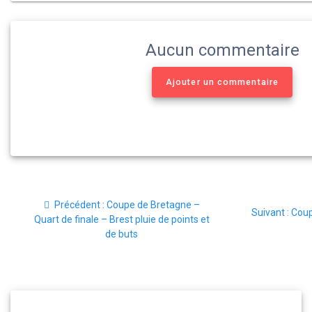
Aucun commentaire
Ajouter un commentaire
Navigation
Article
Précédent :
Coupe de Bretagne –
de
Artic
Suivant :
Coup
précédent
Quart de finale – Brest pluie de points et
suiv
:
de buts
l’article
: