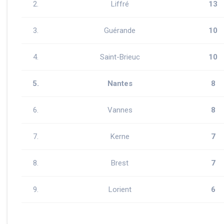
2.
Liffré
13
3.
Guérande
10
4.
Saint-Brieuc
10
5.
Nantes
8
6.
Vannes
8
7.
Kerne
7
8.
Brest
7
9.
Lorient
6