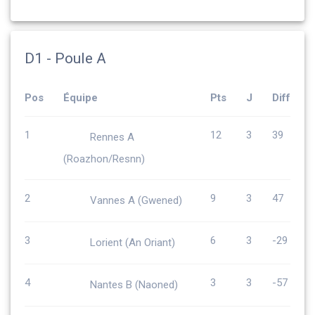
D1 - Poule A
Pos
Équipe
Pts
J
Diff
1
12
3
39
Rennes A
(Roazhon/Resnn)
2
9
3
47
Vannes A (Gwened)
3
6
3
-29
Lorient (An Oriant)
4
3
3
-57
Nantes B (Naoned)