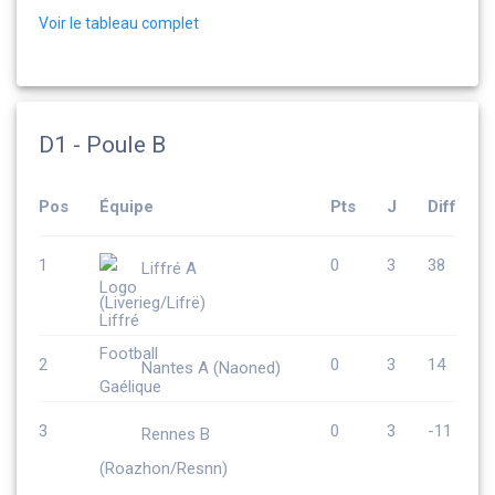
Voir le tableau complet
D1 - Poule B
Pos
Équipe
Pts
J
Diff
1
0
3
38
Liffré A
(Liverieg/Lifrë)
2
0
3
14
Nantes A (Naoned)
3
0
3
-11
Rennes B
(Roazhon/Resnn)