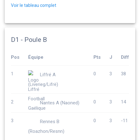
Voir le tableau complet
D1 - Poule B
Pos
Équipe
Pts
J
Diff
1
0
3
38
Liffré A
(Liverieg/Lifrë)
2
0
3
14
Nantes A (Naoned)
3
0
3
-11
Rennes B
(Roazhon/Resnn)