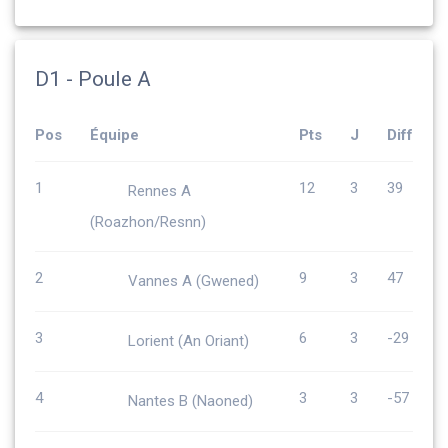
D1 - Poule A
Pos
Équipe
Pts
J
Diff
1
12
3
39
Rennes A
(Roazhon/Resnn)
2
9
3
47
Vannes A (Gwened)
3
6
3
-29
Lorient (An Oriant)
4
3
3
-57
Nantes B (Naoned)