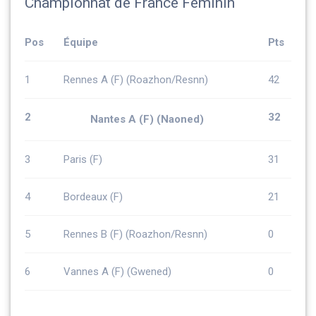
Championnat de France Féminin
Pos
Équipe
Pts
1
Rennes A (F) (Roazhon/Resnn)
42
2
32
Nantes A (F) (Naoned)
3
Paris (F)
31
4
Bordeaux (F)
21
5
Rennes B (F) (Roazhon/Resnn)
0
6
Vannes A (F) (Gwened)
0