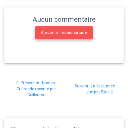
Aucun commentaire
Ajouter un commentaire
Navigation
Article
Précédent :
Nantes-
de
Article
Suivant :
La 1e journée
précédent
Guérande raconté par
suivant
vue par Bilet
:
Guillaume
l’article
: