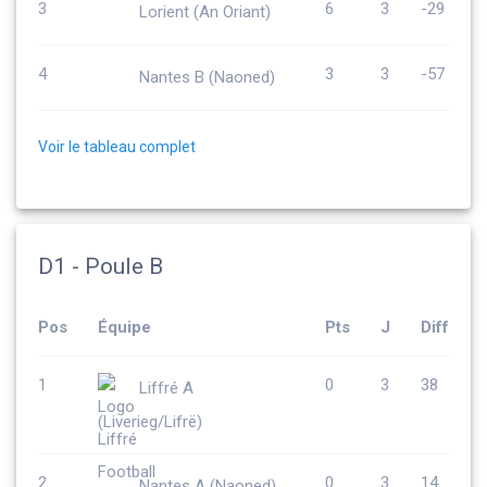
3
6
3
-29
Lorient (An Oriant)
4
3
3
-57
Nantes B (Naoned)
Voir le tableau complet
D1 - Poule B
Pos
Équipe
Pts
J
Diff
1
0
3
38
Liffré A
(Liverieg/Lifrë)
2
0
3
14
Nantes A (Naoned)