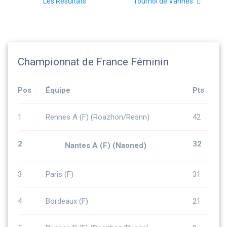
:
:
Les Résultats
Tournoi de Vannes
l’article
Championnat de France Féminin
Pos
Équipe
Pts
1
Rennes A (F) (Roazhon/Resnn)
42
2
32
Nantes A (F) (Naoned)
3
Paris (F)
31
4
Bordeaux (F)
21