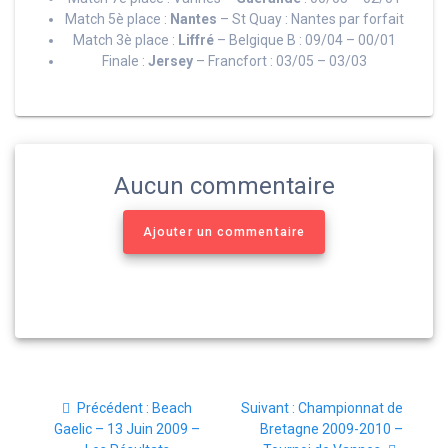
Match 5è place :
Nantes
– St Quay : Nantes par forfait
Match 3è place :
Liffré
– Belgique B : 09/04 – 00/01
Finale :
Jersey
– Francfort : 03/05 – 03/03
Aucun commentaire
Ajouter un commentaire
Navigation
Article
Article
Précédent :
Beach
Suivant :
Championnat de
de
précédent
suivant
Gaelic – 13 Juin 2009 –
Bretagne 2009-2010 –