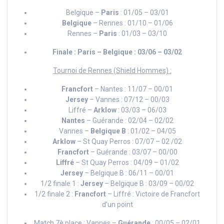
Belgique –
Paris
: 01/05 – 03/01
Belgique
– Rennes : 01/10 – 01/06
Rennes –
Paris
: 01/03 – 03/10
Finale :
Paris
– Belgique : 03/06 – 03/02
Tournoi de Rennes (Shield Hommes) :
Francfort
– Nantes : 11/07 – 00/01
Jersey
– Vannes : 07/12 – 00/03
Liffré –
Arklow
: 03/03 – 06/03
Nantes
– Guérande : 02/04 – 02/02
Vannes –
Belgique B
: 01/02 – 04/05
Arklow
– St Quay Perros : 07/07 – 02 /02
Francfort
– Guérande : 03/07 – 00/00
Liffré
– St Quay Perros : 04/09 – 01/02
Jersey
– Belgique B : 06/11 – 00/01
1/2 finale 1 :
Jersey
– Belgique B : 03/09 – 00/02
1/2 finale 2 :
Francfort
– Liffré : Victoire de Francfort
d’un point
Match 7è place : Vannes –
Guérande
: 00/05 – 02/01