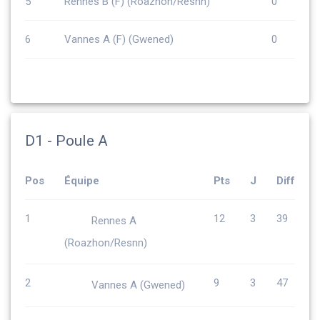
5
Rennes B (F) (Roazhon/Resnn)
0
6
Vannes A (F) (Gwened)
0
D1 - Poule A
Pos
Équipe
Pts
J
Diff
1
12
3
39
Rennes A
(Roazhon/Resnn)
2
9
3
47
Vannes A (Gwened)