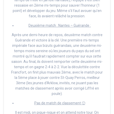
temps de mise en jambe nantaise), l’équipe s’est bien
ressaisie en 2ème mi-temps pour sauver l’honneur (1
point) et développer du jeu. Même s’il faut avouer qu’en
face, ils avaient relâché la pression.
Deuxième match : Nantes – Guérande :
Après une demi-heure de repos, deuxième match contre
Guérande et victoire à la clé. Une première mi-temps
impériale face aux bizuts guérandais, une deuxième mi-
temps moins sereine où les joueurs du pays du sel ont
montré qu’il faudrait rapidement compter sur eux cette
saison. Au final, ils doivent remporter cette deuxième mi-
temps et on gagne 2-4 à 2-2. Vue la déculottée contre
Francfort, on finit plus mauvais 2ème, avec le match pour
la 5ème place à jouer contre St-Quay Perros, meilleur
3ème (les jeunes d’Arklow, invités, ne jouant pas les
matches de classement après avoir corrigé Liffré en
poule).
Pas de match de classement 🙁
Il est midi, on pique-nique et on attend notre tour. On