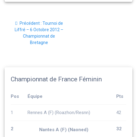
Navigation
Article
Précédent :
Tournoi de
de
précédent
Liffré – 6 Octobre 2012 –
:
Championnat de
l’article
Bretagne
Championnat de France Féminin
Pos
Équipe
Pts
1
Rennes A (F) (Roazhon/Resnn)
42
2
32
Nantes A (F) (Naoned)