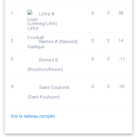
1
0
3
38
Liffré A
(Liverieg/Lifrë)
2
0
3
14
Nantes A (Naoned)
3
0
3
-11
Rennes B
(Roazhon/Resnn)
4
0
3
-41
Saint-Coulomb
(Sant-Kouloum)
Voir le tableau complet