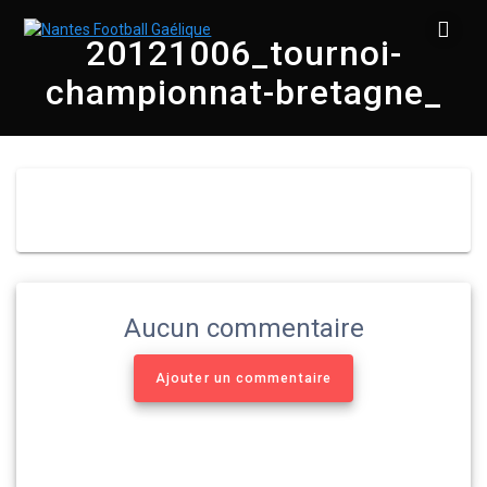
Skip
to
20121006_tournoi-
content
championnat-bretagne_
Aucun commentaire
Ajouter un commentaire