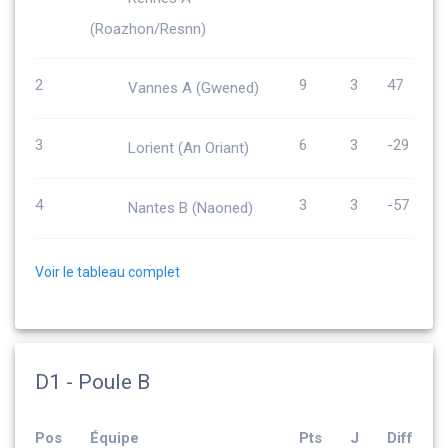
(Roazhon/Resnn)
2
9
3
47
Vannes A (Gwened)
3
6
3
-29
Lorient (An Oriant)
4
3
3
-57
Nantes B (Naoned)
Voir le tableau complet
D1 - Poule B
Pos
Équipe
Pts
J
Diff