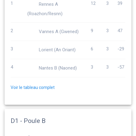
1
12
3
39
Rennes A
(Roazhon/Resnn)
2
9
3
47
Vannes A (Gwened)
3
6
3
-29
Lorient (An Oriant)
4
3
3
-57
Nantes B (Naoned)
Voir le tableau complet
D1 - Poule B