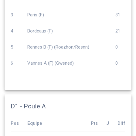
3
Paris (F)
31
4
Bordeaux (F)
21
5
Rennes B (F) (Roazhon/Resnn)
0
6
Vannes A (F) (Gwened)
0
D1 - Poule A
Pos
Équipe
Pts
J
Diff