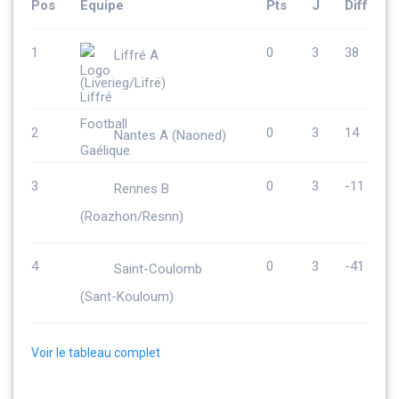
Pos
Équipe
Pts
J
Diff
1
0
3
38
Liffré A
(Liverieg/Lifrë)
2
0
3
14
Nantes A (Naoned)
3
0
3
-11
Rennes B
(Roazhon/Resnn)
4
0
3
-41
Saint-Coulomb
(Sant-Kouloum)
Voir le tableau complet