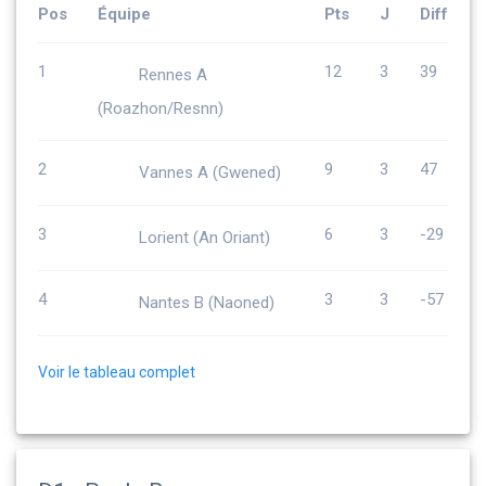
Pos
Équipe
Pts
J
Diff
1
12
3
39
Rennes A
(Roazhon/Resnn)
2
9
3
47
Vannes A (Gwened)
3
6
3
-29
Lorient (An Oriant)
4
3
3
-57
Nantes B (Naoned)
Voir le tableau complet