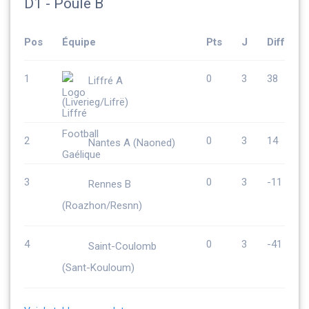
D1 - Poule B
Pos
Équipe
Pts
J
Diff
1
0
3
38
Liffré A
(Liverieg/Lifrë)
2
0
3
14
Nantes A (Naoned)
3
0
3
-11
Rennes B
(Roazhon/Resnn)
4
0
3
-41
Saint-Coulomb
(Sant-Kouloum)