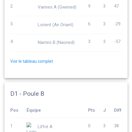
2
9
3
47
Vannes A (Gwened)
3
6
3
-29
Lorient (An Oriant)
4
3
3
-57
Nantes B (Naoned)
Voir le tableau complet
D1 - Poule B
Pos
Équipe
Pts
J
Diff
1
0
3
38
Liffré A