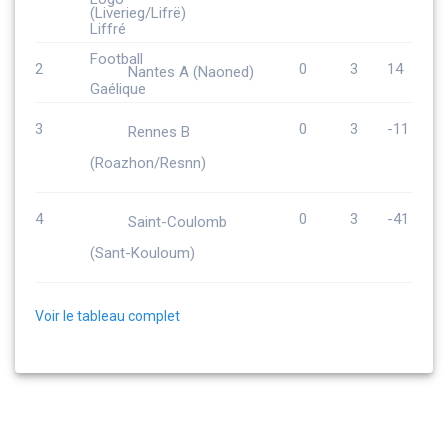
(Liverieg/Lifrë)
2
0
3
14
Nantes A (Naoned)
3
0
3
-11
Rennes B
(Roazhon/Resnn)
4
0
3
-41
Saint-Coulomb
(Sant-Kouloum)
Voir le tableau complet