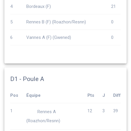
4
Bordeaux (F)
21
5
Rennes B (F) (Roazhon/Resnn)
0
6
Vannes A (F) (Gwened)
0
D1 - Poule A
Pos
Équipe
Pts
J
Diff
1
12
3
39
Rennes A
(Roazhon/Resnn)