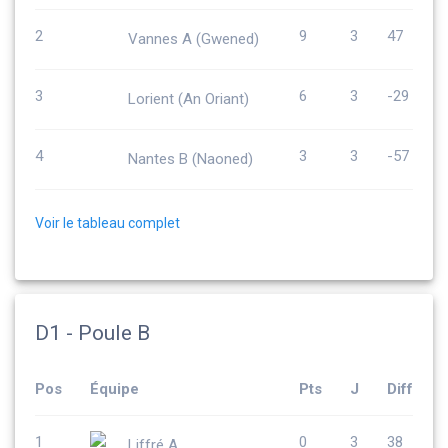
2
9
3
47
Vannes A (Gwened)
3
6
3
-29
Lorient (An Oriant)
4
3
3
-57
Nantes B (Naoned)
Voir le tableau complet
D1 - Poule B
Pos
Équipe
Pts
J
Diff
1
0
3
38
Liffré A