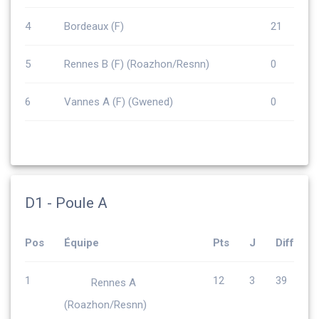
4
Bordeaux (F)
21
5
Rennes B (F) (Roazhon/Resnn)
0
6
Vannes A (F) (Gwened)
0
D1 - Poule A
Pos
Équipe
Pts
J
Diff
1
12
3
39
Rennes A
(Roazhon/Resnn)