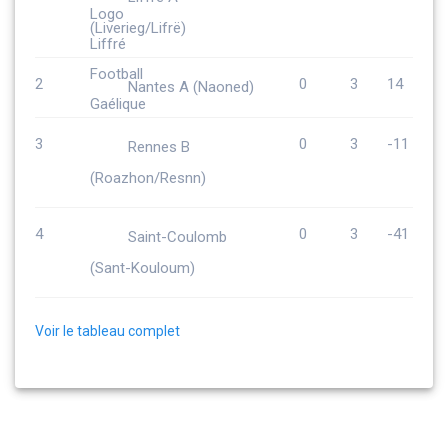
(Liverieg/Lifrë)
2
0
3
14
Nantes A (Naoned)
3
0
3
-11
Rennes B
(Roazhon/Resnn)
4
0
3
-41
Saint-Coulomb
(Sant-Kouloum)
Voir le tableau complet