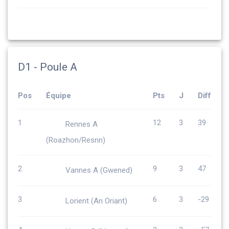
D1 - Poule A
Pos
Équipe
Pts
J
Diff
1
12
3
39
Rennes A
(Roazhon/Resnn)
2
9
3
47
Vannes A (Gwened)
3
6
3
-29
Lorient (An Oriant)