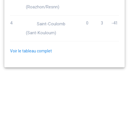
(Roazhon/Resnn)
4
0
3
-41
Saint-Coulomb
(Sant-Kouloum)
Voir le tableau complet