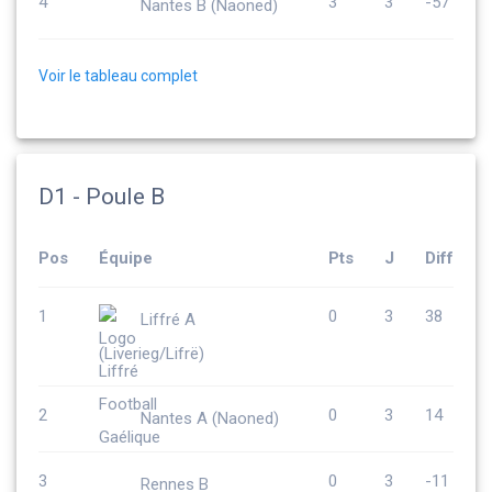
4
3
3
-57
Nantes B (Naoned)
Voir le tableau complet
D1 - Poule B
Pos
Équipe
Pts
J
Diff
1
0
3
38
Liffré A
(Liverieg/Lifrë)
2
0
3
14
Nantes A (Naoned)
3
0
3
-11
Rennes B