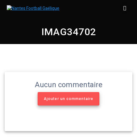
Skip
to
content
IMAG34702
Aucun commentaire
Ajouter un commentaire