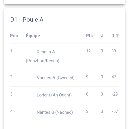
D1 - Poule A
Pos
Équipe
Pts
J
Diff
1
12
3
39
Rennes A
(Roazhon/Resnn)
2
9
3
47
Vannes A (Gwened)
3
6
3
-29
Lorient (An Oriant)
4
3
3
-57
Nantes B (Naoned)