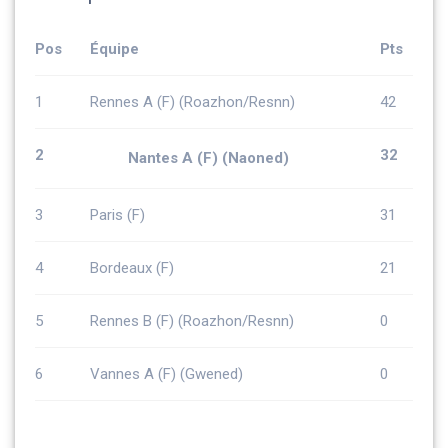
Pos
Équipe
Pts
1
Rennes A (F) (Roazhon/Resnn)
42
2
32
Nantes A (F) (Naoned)
3
Paris (F)
31
4
Bordeaux (F)
21
5
Rennes B (F) (Roazhon/Resnn)
0
6
Vannes A (F) (Gwened)
0