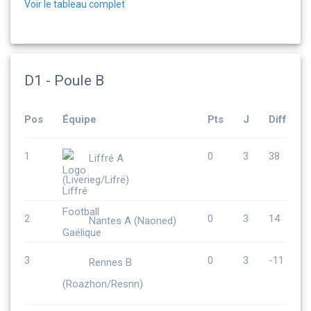
Voir le tableau complet
D1 - Poule B
Pos
Équipe
Pts
J
Diff
1
0
3
38
Liffré A
(Liverieg/Lifrë)
2
0
3
14
Nantes A (Naoned)
3
0
3
-11
Rennes B
(Roazhon/Resnn)