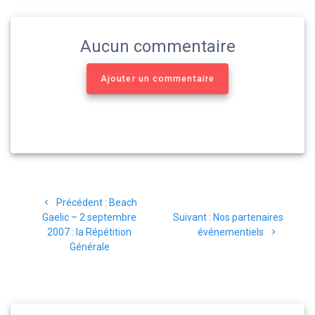
Aucun commentaire
Ajouter un commentaire
Navigation
Article
Précédent :
Beach
de
précédent
Article
Gaelic – 2 septembre
Suivant :
Nos partenaires
:
suivant
2007 : la Répétition
événementiels
l’article
:
Générale