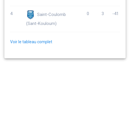
4
0
3
-41
Saint-Coulomb
(Sant-Kouloum)
Voir le tableau complet