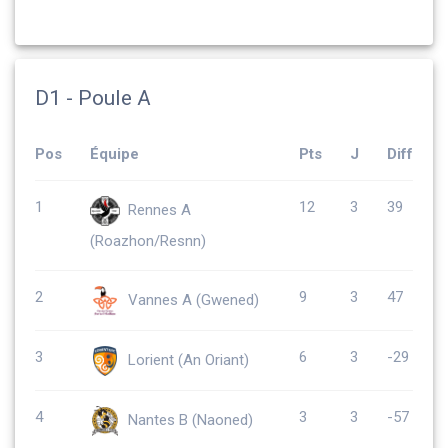
D1 - Poule A
Pos
Équipe
Pts
J
Diff
1
12
3
39
Rennes A
(Roazhon/Resnn)
2
9
3
47
Vannes A (Gwened)
3
6
3
-29
Lorient (An Oriant)
4
3
3
-57
Nantes B (Naoned)