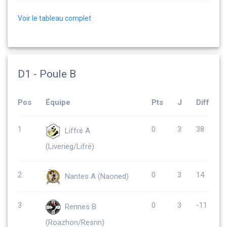
Voir le tableau complet
D1 - Poule B
Pos
Équipe
Pts
J
Diff
1
0
3
38
Liffré A
(Liverieg/Lifrë)
2
0
3
14
Nantes A (Naoned)
3
0
3
-11
Rennes B
(Roazhon/Resnn)