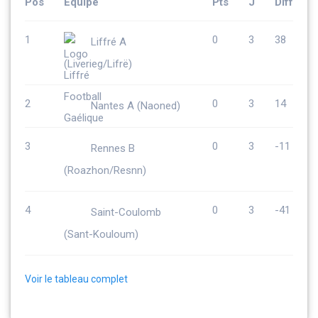
Pos
Équipe
Pts
J
Diff
1
0
3
38
Liffré A
(Liverieg/Lifrë)
2
0
3
14
Nantes A (Naoned)
3
0
3
-11
Rennes B
(Roazhon/Resnn)
4
0
3
-41
Saint-Coulomb
(Sant-Kouloum)
Voir le tableau complet