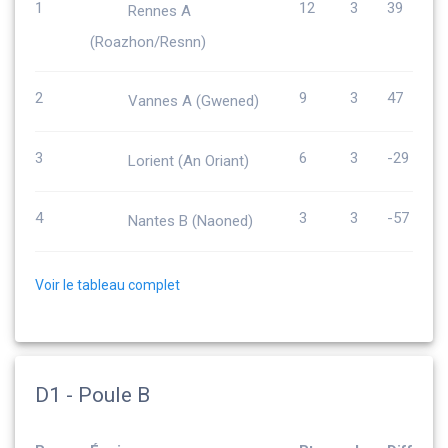
1
12
3
39
Rennes A
(Roazhon/Resnn)
2
9
3
47
Vannes A (Gwened)
3
6
3
-29
Lorient (An Oriant)
4
3
3
-57
Nantes B (Naoned)
Voir le tableau complet
D1 - Poule B