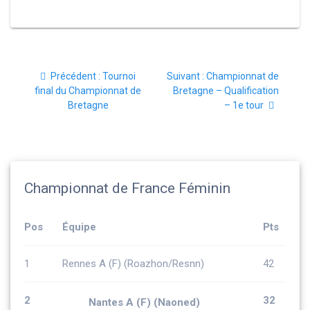
Navigation
Article
Article
Précédent :
Tournoi
Suivant :
Championnat de
de
précédent
suivant
final du Championnat de
Bretagne – Qualification
:
:
Bretagne
– 1e tour
l’article
Championnat de France Féminin
Pos
Équipe
Pts
1
Rennes A (F) (Roazhon/Resnn)
42
2
32
Nantes A (F) (Naoned)