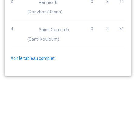
3
0
3
-11
Rennes B
(Roazhon/Resnn)
4
0
3
-41
Saint-Coulomb
(Sant-Kouloum)
Voir le tableau complet