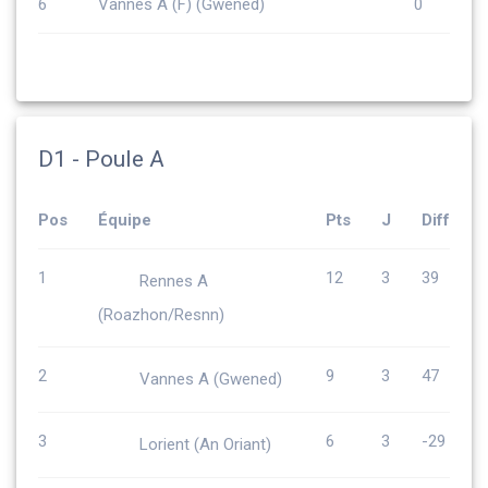
6
Vannes A (F) (Gwened)
0
D1 - Poule A
Pos
Équipe
Pts
J
Diff
1
12
3
39
Rennes A
(Roazhon/Resnn)
2
9
3
47
Vannes A (Gwened)
3
6
3
-29
Lorient (An Oriant)