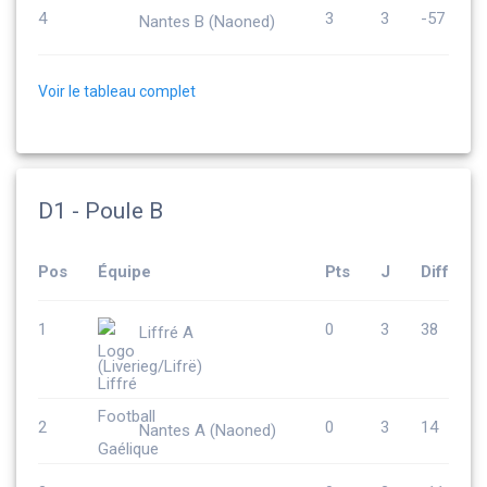
4
3
3
-57
Nantes B (Naoned)
Voir le tableau complet
D1 - Poule B
Pos
Équipe
Pts
J
Diff
1
0
3
38
Liffré A
(Liverieg/Lifrë)
2
0
3
14
Nantes A (Naoned)