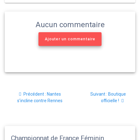
Aucun commentaire
Ajouter un commentaire
Navigation
Article
Article
Précédent :
Nantes
Suivant :
Boutique
de
précédent
suivant
s’incline contre Rennes
officielle !
:
:
l’article
Championnat de France Féminin