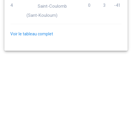
4
0
3
-41
Saint-Coulomb
(Sant-Kouloum)
Voir le tableau complet