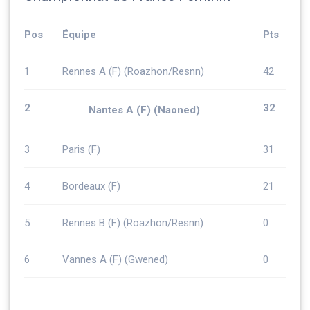
Pos
Équipe
Pts
1
Rennes A (F) (Roazhon/Resnn)
42
2
32
Nantes A (F) (Naoned)
3
Paris (F)
31
4
Bordeaux (F)
21
5
Rennes B (F) (Roazhon/Resnn)
0
6
Vannes A (F) (Gwened)
0