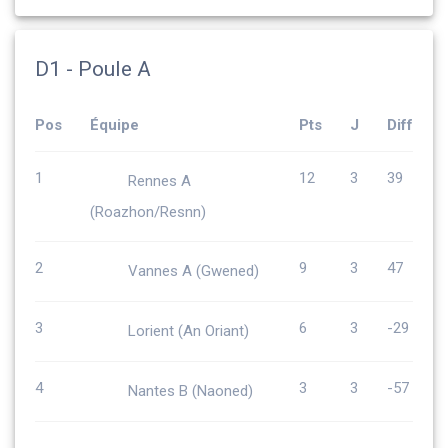
D1 - Poule A
Pos
Équipe
Pts
J
Diff
1
12
3
39
Rennes A
(Roazhon/Resnn)
2
9
3
47
Vannes A (Gwened)
3
6
3
-29
Lorient (An Oriant)
4
3
3
-57
Nantes B (Naoned)