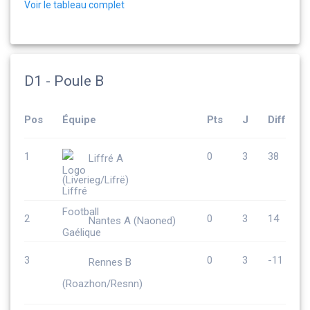
Voir le tableau complet
D1 - Poule B
Pos
Équipe
Pts
J
Diff
1
0
3
38
Liffré A
(Liverieg/Lifrë)
2
0
3
14
Nantes A (Naoned)
3
0
3
-11
Rennes B
(Roazhon/Resnn)