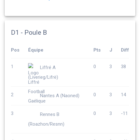
D1 - Poule B
Pos
Équipe
Pts
J
Diff
1
0
3
38
Liffré A
(Liverieg/Lifrë)
2
0
3
14
Nantes A (Naoned)
3
0
3
-11
Rennes B
(Roazhon/Resnn)