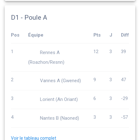
D1 - Poule A
Pos
Équipe
Pts
J
Diff
1
12
3
39
Rennes A
(Roazhon/Resnn)
2
9
3
47
Vannes A (Gwened)
3
6
3
-29
Lorient (An Oriant)
4
3
3
-57
Nantes B (Naoned)
Voir le tableau complet