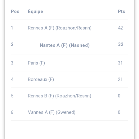
Pos
Équipe
Pts
1
Rennes A (F) (Roazhon/Resnn)
42
2
32
Nantes A (F) (Naoned)
3
Paris (F)
31
4
Bordeaux (F)
21
5
Rennes B (F) (Roazhon/Resnn)
0
6
Vannes A (F) (Gwened)
0