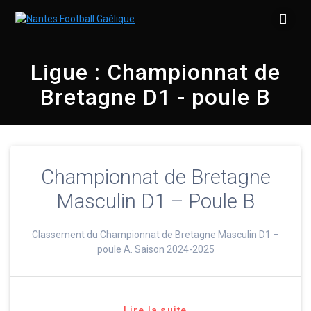
Skip
to
content
Ligue :
Championnat de
Bretagne D1 - poule B
Championnat de Bretagne
Masculin D1 – Poule B
Classement du Championnat de Bretagne Masculin D1 –
poule A. Saison 2024-2025
Lire la suite