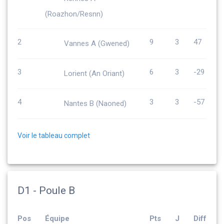
(Roazhon/Resnn)
2
9
3
47
Vannes A (Gwened)
3
6
3
-29
Lorient (An Oriant)
4
3
3
-57
Nantes B (Naoned)
Voir le tableau complet
D1 - Poule B
Pos
Équipe
Pts
J
Diff