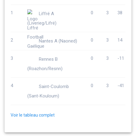
1
0
3
38
Liffré A
(Liverieg/Lifrë)
2
0
3
14
Nantes A (Naoned)
3
0
3
-11
Rennes B
(Roazhon/Resnn)
4
0
3
-41
Saint-Coulomb
(Sant-Kouloum)
Voir le tableau complet