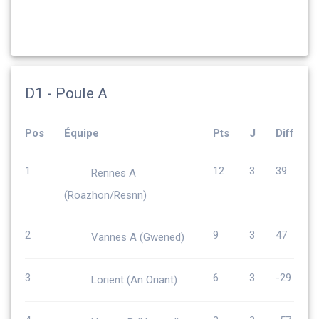
D1 - Poule A
Pos
Équipe
Pts
J
Diff
1
12
3
39
Rennes A
(Roazhon/Resnn)
2
9
3
47
Vannes A (Gwened)
3
6
3
-29
Lorient (An Oriant)