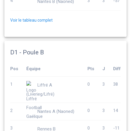
4
3
3
-57
Nantes B (Naoned)
Voir le tableau complet
D1 - Poule B
Pos
Équipe
Pts
J
Diff
1
0
3
38
Liffré A
(Liverieg/Lifrë)
2
0
3
14
Nantes A (Naoned)
3
0
3
-11
Rennes B