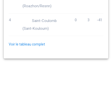
(Roazhon/Resnn)
4
0
3
-41
Saint-Coulomb
(Sant-Kouloum)
Voir le tableau complet