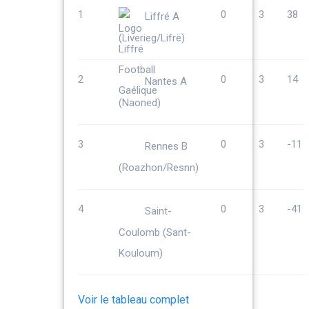
1
0
3
38
Liffré A
(Liverieg/Lifrë)
2
0
3
14
Nantes A
(Naoned)
3
0
3
-11
Rennes B
(Roazhon/Resnn)
4
0
3
-41
Saint-
Coulomb (Sant-
Kouloum)
Voir le tableau complet