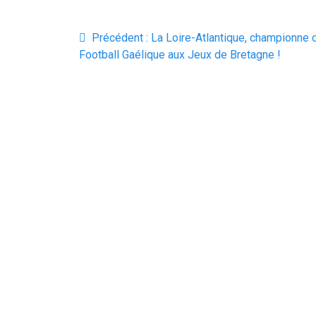
Navigation
Article
Précédent :
La Loire-Atlantique, championne 
de
précédent
Football Gaélique aux Jeux de Bretagne !
:
l’article