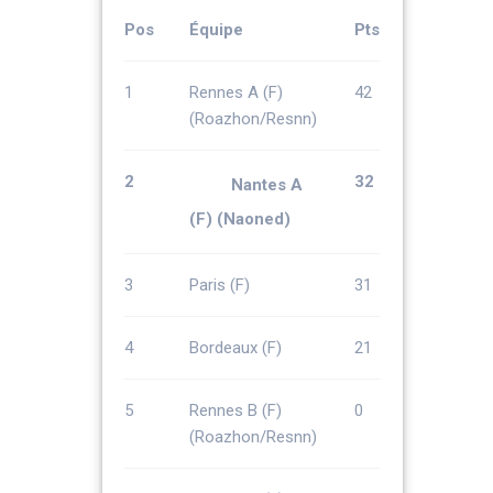
Pos
Équipe
Pts
1
Rennes A (F)
42
(Roazhon/Resnn)
2
32
Nantes A
(F) (Naoned)
3
Paris (F)
31
4
Bordeaux (F)
21
5
Rennes B (F)
0
(Roazhon/Resnn)