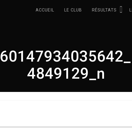
ACCUEIL
LE CLUB
RÉSULTATS
L
460147934035642_
4849129_n