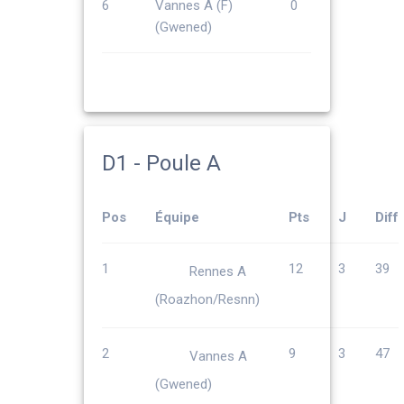
6
Vannes A (F)
0
(Gwened)
D1 - Poule A
Pos
Équipe
Pts
J
Diff
1
12
3
39
Rennes A
(Roazhon/Resnn)
2
9
3
47
Vannes A
(Gwened)