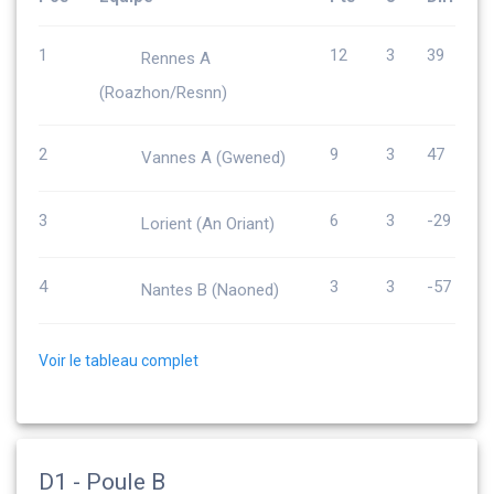
1
12
3
39
Rennes A
(Roazhon/Resnn)
2
9
3
47
Vannes A (Gwened)
3
6
3
-29
Lorient (An Oriant)
4
3
3
-57
Nantes B (Naoned)
Voir le tableau complet
D1 - Poule B