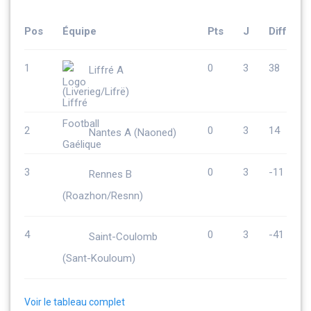
Pos
Équipe
Pts
J
Diff
1
0
3
38
Liffré A
(Liverieg/Lifrë)
2
0
3
14
Nantes A (Naoned)
3
0
3
-11
Rennes B
(Roazhon/Resnn)
4
0
3
-41
Saint-Coulomb
(Sant-Kouloum)
Voir le tableau complet