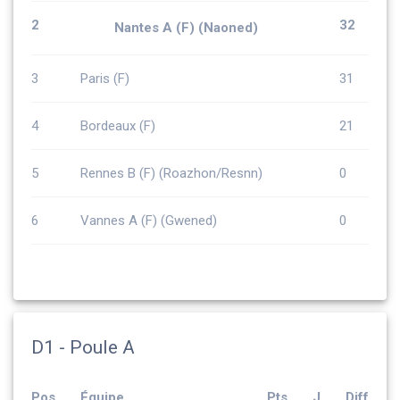
2
32
Nantes A (F) (Naoned)
3
Paris (F)
31
4
Bordeaux (F)
21
5
Rennes B (F) (Roazhon/Resnn)
0
6
Vannes A (F) (Gwened)
0
D1 - Poule A
Pos
Équipe
Pts
J
Diff