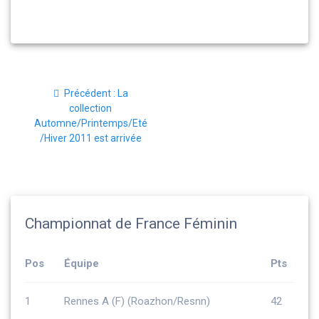
Navigation
Article
Précédent :
La
de
précédent
collection
:
Automne/Printemps/Eté
l’article
/Hiver 2011 est arrivée
Championnat de France Féminin
Pos
Équipe
Pts
1
Rennes A (F) (Roazhon/Resnn)
42