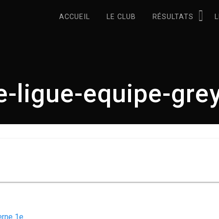
ACCUEIL
LE CLUB
RÉSULTATS
L
le-ligue-equipe-grey
erne 1e