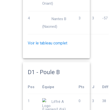
Oriant)
4
3
3
-57
Nantes B
(Naoned)
Voir le tableau complet
D1 - Poule B
Pos
Équipe
Pts
J
Diff
1
0
3
38
Liffré A
(Liverieg/Lifrë)