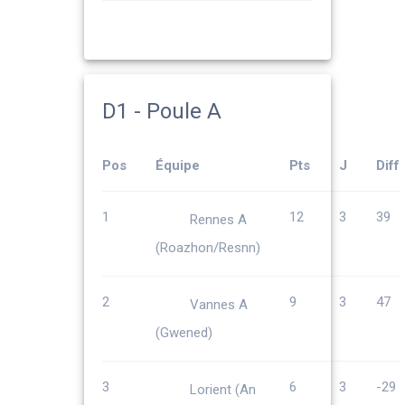
D1 - Poule A
Pos
Équipe
Pts
J
Diff
1
12
3
39
Rennes A
(Roazhon/Resnn)
2
9
3
47
Vannes A
(Gwened)
3
6
3
-29
Lorient (An