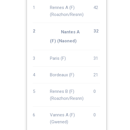
1
Rennes A (F)
42
(Roazhon/Resnn)
2
32
Nantes A
(F) (Naoned)
3
Paris (F)
31
4
Bordeaux (F)
21
5
Rennes B (F)
0
(Roazhon/Resnn)
6
Vannes A (F)
0
(Gwened)