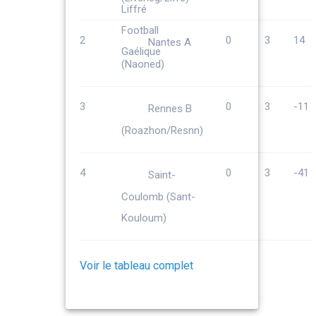
2
0
3
14
Nantes A
(Naoned)
3
0
3
-11
Rennes B
(Roazhon/Resnn)
4
0
3
-41
Saint-
Coulomb (Sant-
Kouloum)
Voir le tableau complet