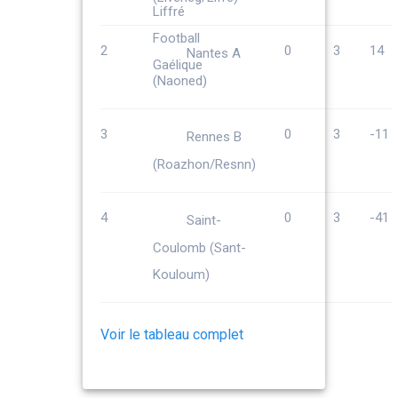
2
0
3
14
Nantes A
(Naoned)
3
0
3
-11
Rennes B
(Roazhon/Resnn)
4
0
3
-41
Saint-
Coulomb (Sant-
Kouloum)
Voir le tableau complet