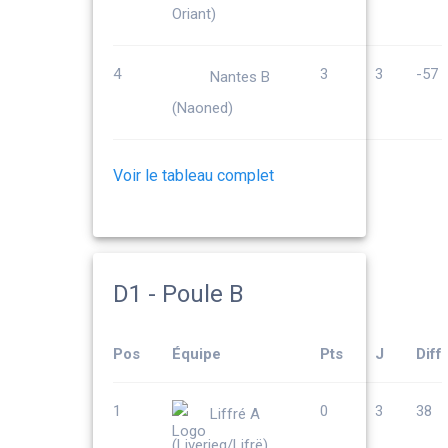
Oriant)
4
3
3
-57
Nantes B
(Naoned)
Voir le tableau complet
D1 - Poule B
Pos
Équipe
Pts
J
Diff
1
0
3
38
Liffré A
(Liverieg/Lifrë)