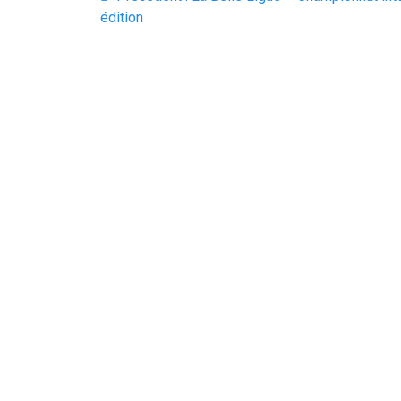
de
précédent
édition
:
l’article