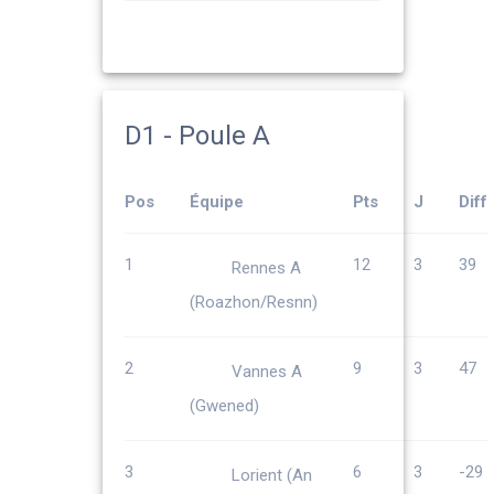
D1 - Poule A
Pos
Équipe
Pts
J
Diff
1
12
3
39
Rennes A
(Roazhon/Resnn)
2
9
3
47
Vannes A
(Gwened)
3
6
3
-29
Lorient (An