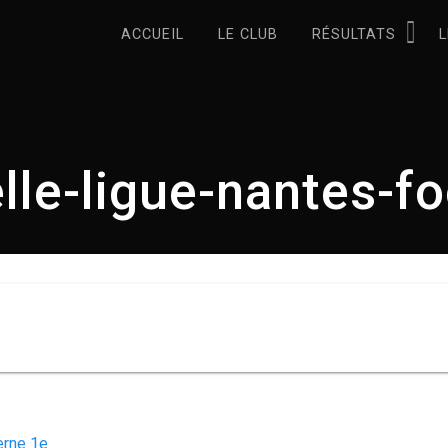
ACCUEIL
LE CLUB
RÉSULTATS
L
elle-ligue-nantes-fo
erne 1e