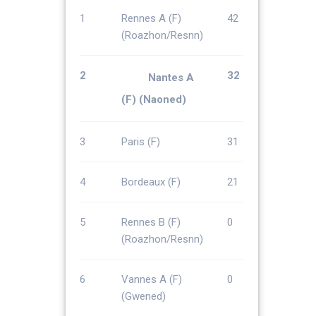
1
Rennes A (F)
42
(Roazhon/Resnn)
2
32
Nantes A
(F) (Naoned)
3
Paris (F)
31
4
Bordeaux (F)
21
5
Rennes B (F)
0
(Roazhon/Resnn)
6
Vannes A (F)
0
(Gwened)