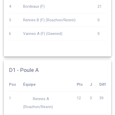
4
Bordeaux (F)
21
5
Rennes B (F) (Roazhon/Resnn)
0
6
Vannes A (F) (Gwened)
0
D1 - Poule A
Pos
Équipe
Pts
J
Diff
1
12
3
39
Rennes A
(Roazhon/Resnn)