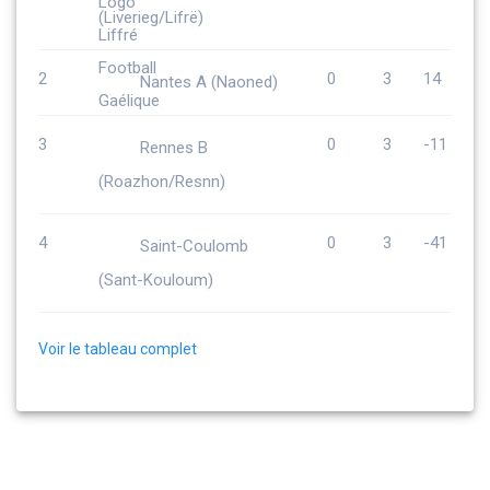
(Liverieg/Lifrë)
2
0
3
14
Nantes A (Naoned)
3
0
3
-11
Rennes B
(Roazhon/Resnn)
4
0
3
-41
Saint-Coulomb
(Sant-Kouloum)
Voir le tableau complet