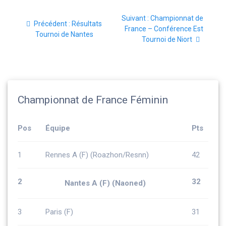
Navigation
Article
Suivant :
Championnat de
de
Article
Précédent :
Résultats
suivant
France – Conférence Est
précédent
Tournoi de Nantes
:
Tournoi de Niort
l’article
:
Championnat de France Féminin
Pos
Équipe
Pts
1
Rennes A (F) (Roazhon/Resnn)
42
2
32
Nantes A (F) (Naoned)
3
Paris (F)
31