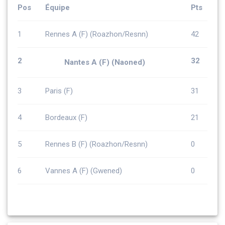
Pos
Équipe
Pts
1
Rennes A (F) (Roazhon/Resnn)
42
2
32
Nantes A (F) (Naoned)
3
Paris (F)
31
4
Bordeaux (F)
21
5
Rennes B (F) (Roazhon/Resnn)
0
6
Vannes A (F) (Gwened)
0