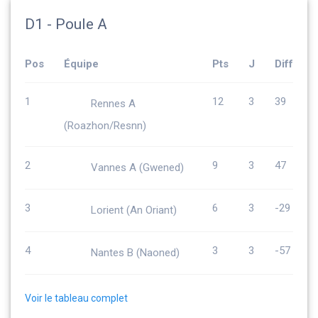
D1 - Poule A
Pos
Équipe
Pts
J
Diff
1
12
3
39
Rennes A
(Roazhon/Resnn)
2
9
3
47
Vannes A (Gwened)
3
6
3
-29
Lorient (An Oriant)
4
3
3
-57
Nantes B (Naoned)
Voir le tableau complet