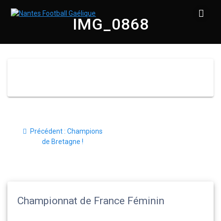
Skip
to
IMG_0868
content
Navigation
Article
Précédent :
Champions
de
précédent
de Bretagne !
:
l’article
Championnat de France Féminin