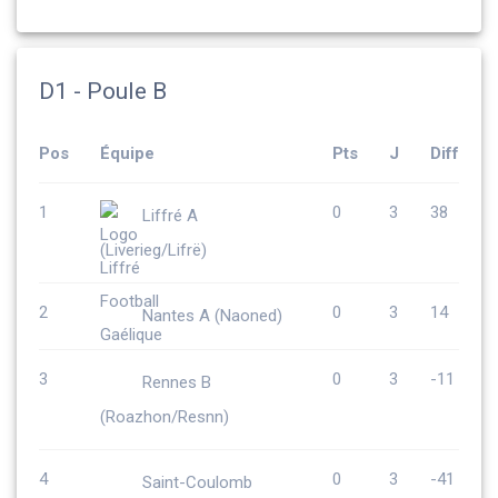
D1 - Poule B
Pos
Équipe
Pts
J
Diff
1
0
3
38
Liffré A
(Liverieg/Lifrë)
2
0
3
14
Nantes A (Naoned)
3
0
3
-11
Rennes B
(Roazhon/Resnn)
4
0
3
-41
Saint-Coulomb